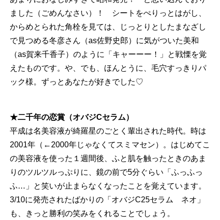
ました（ごめんなさい）！ シートをぺりっとはがし、
からめとられた角栓を見ては、じっとりとしたまなざし
で見つめる冬彦さん（as佐野史郎）に気がついた美和
（as賀来千香子）のように「キャーーー！」と戦慄を覚
えたものです。や、でも、ほんとうに、毛穴すっきりパ
ック様。ずっとあなたが好きでした♡
★二千年の恋賞（オバジCセラム）
平成は名美容液が綺羅星のごとく輩出された時代。時は
2001年（←2000年じゃなくてスミマセン）。はじめてこ
の美容液を使った１週間後、ふと肌を触ったときのあま
りのツルツルっぷりに、鏡の前で5分ぐらい「ふっふっ
ふ…」と笑いが止まらなくなったことを覚えています。
3/10に発売されたばかりの「オバジC25セラム ネオ」
も、きっと勝利の笑みをくれることでしょう。