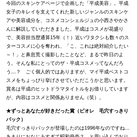
今回のスキンケアページで企画した「平成美容」。平成
女子のキレイを支えてくれた新しいジャンルのスキンケ
アや美容成分を、コスメコンシェルジュの小西さやかさ
んに解説していただきました。平成はコスメが花盛り
で、美容担当歴通算15年（！）近いワタクシも数々のス
ターコスメに心を奪われ、「こ、これは絶対紹介したい
～！」と鼻息荒く撮影したことなど、まるで昨日のよ
う。そんな私にとってのザ・平成コスメってなんだろ
う…？ ごく個人的ではありますが、マイ平成ベストコ
スメをちょっぴり挙げさせていただこうかと思います。
賞名は平成のヒットドラマタイトルをお借りしています
が、内容はコスメと関係ありません（笑）。
★ずっとあなたが好きだった賞（ビオレ 毛穴すっきり
パック）
毛穴すっきりパックが登場したのは1996年なのですね…
あまりにおなじみすぎて昭和発売？ と思い込んでおり