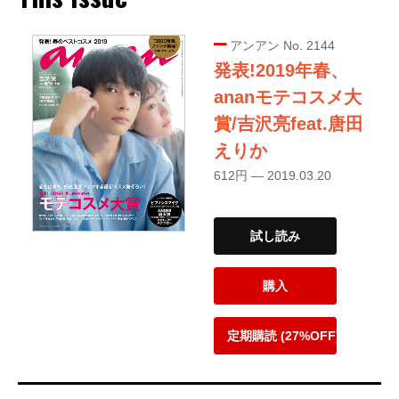
アンアン No. 2144
発表!2019年春、
ananモテコスメ大
賞/吉沢亮feat.唐田
えりか
612円 — 2019.03.20
試し読み
購入
定期購読 (27%OFF)