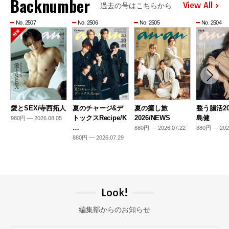
Backnumber
View All
過去の号はこちらから
No. 2507
No. 2506
No. 2505
No. 2504
愛とSEX/寺西拓人
夏のチャージ&デ
夏の癒し旅
整う腸活20
トックスRecipe/K
2026/NEWS
島健
980円 — 2026.08.05
…
880円 — 2026.07.22
880円 — 202
880円 — 2026.07.29
Look!
編集部からのお知らせ