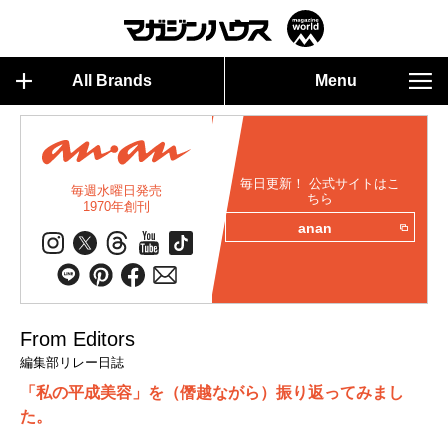
All Brands
Menu
毎日更新！ 公式サイトはこ
毎週水曜日発売
ちら
1970年創刊
anan
From Editors
編集部リレー日誌
「私の平成美容」を（僭越ながら）振り返ってみまし
た。