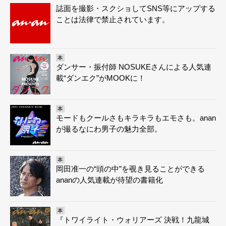
誌面を撮影・スクショしてSNS等にアップする
ことは法律で禁止されています。
本
ダンサー・振付師 NOSUKEさんによる人気連
載“ダンエク”がMOOKに！
本
モードもクールさもキラキラもエモさも。anan
が撮るなにわ男子の魅力全部。
本
岡田准一の“頭の中”を覗き見ることができる
ananの人気連載が待望の書籍化
本
『トワイライト・ウォリアーズ 決戦！九龍城