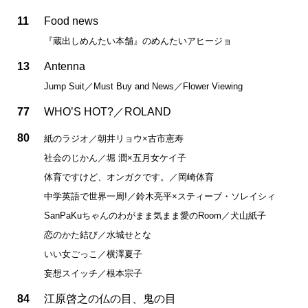
11
Food news
『蔵出しめんたい本舗』のめんたいアヒージョ
13
Antenna
Jump Suit／Must Buy and News／Flower Viewing
77
WHO’S HOT?／ROLAND
80
紙のラジオ／朝井リョウ×古市憲寿
社会のじかん／堀 潤×五月女ケイ子
体育ですけど、オンガクです。／岡崎体育
中学英語で世界一周!／鈴木亮平×スティーブ・ソレイシィ
SanPaKuちゃんのわがまま気まま愛のRoom／犬山紙子
恋のかた結び／水城せとな
いい女ごっこ／横澤夏子
妄想スイッチ／根本宗子
84
江原啓之の仏の目、鬼の目