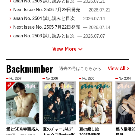
anan No. 2505 試し読みと目次
— 2026.07.21
Next Issue No. 2506 7月29日発売
— 2026.07.21
anan No. 2504 試し読みと目次
— 2026.07.14
Next Issue No. 2505 7月22日発売
— 2026.07.14
anan No. 2503 試し読みと目次
— 2026.07.07
View More
Backnumber
View All
過去の号はこちらから
No. 2507
No. 2506
No. 2505
No. 2504
愛とSEX/寺西拓人
夏のチャージ&デ
夏の癒し旅
整う腸活20
トックスRecipe/K
2026/NEWS
島健