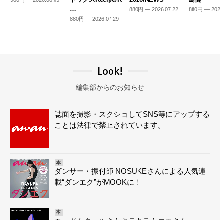
980円 — 2026.08.05
…
880円 — 2026.07.22
880円 — 202
880円 — 2026.07.29
Look!
編集部からのお知らせ
誌面を撮影・スクショしてSNS等にアップする
ことは法律で禁止されています。
本
ダンサー・振付師 NOSUKEさんによる人気連
載“ダンエク”がMOOKに！
本