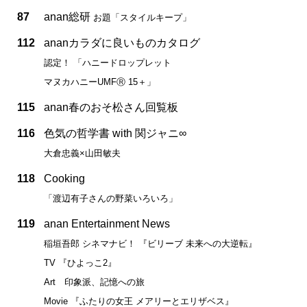
87
anan総研
お題「スタイルキープ」
112
ananカラダに良いものカタログ
認定！ 「ハニードロップレット
マヌカハニーUMFⓇ 15＋」
115
anan春のおそ松さん回覧板
116
色気の哲学書 with 関ジャニ∞
大倉忠義×山田敏夫
118
Cooking
「渡辺有子さんの野菜いろいろ」
119
anan Entertainment News
稲垣吾郎 シネマナビ！ 『ビリーブ 未来への大逆転』
TV 『ひよっこ2』
Art 印象派、記憶への旅
Movie 『ふたりの女王 メアリーとエリザベス』