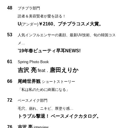
48
プチプラ部門
読者＆美容賢者が愛を語る！
U
￥2160、プチプラコスメ大賞。
(アンダー)
53
人気インフルエンサーの素顔、最新UV技術、旬の韓国コス
メ…
’19年春ビューティ早耳NEWS!
61
Spring Photo Book
吉沢 亮
唐田えりか
feat．
66
尾崎世界観
ショートストーリー
「私は私のために綺麗になる」
72
ベースメイク部門
毛穴、崩れ、ニキビ、厚塗り感…
トラブル撃退！ ベースメイクカタログ。
76
吉沢 亮
interview