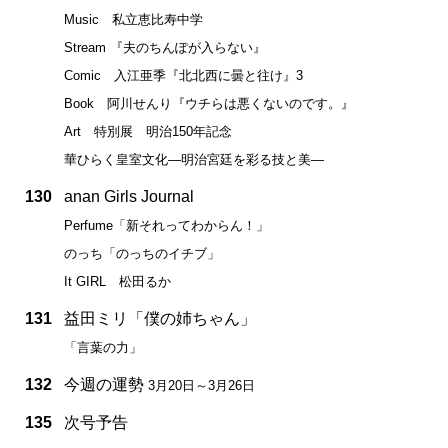
Music 私立恵比寿中学
Stream 『夫のちんぽが入らない』
Comic 入江亜季『北北西に曇と往け』3
Book 阿川せんり『ウチらは悪くないのです。』
Art 特別展 明治150年記念
華ひらく皇室文化―明治宮廷を彩る技と美―
130
anan Girls Journal
Perfume「新それってわからん！」
のっち「のっちのイチブ」
It GIRL 松田るか
131
益田ミリ「僕の姉ちゃん」
「言葉の力」
132
今週の運勢
3月20日～3月26日
135
次号予告