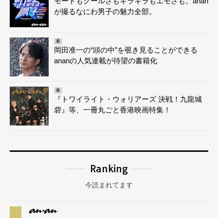
モードもクールさもキラキラもエモさも。anan
が撮るなにわ男子の魅力全部。
本
岡田准一の“頭の中”を覗き見ることができる
ananの人気連載が待望の書籍化
本
『トワイライト・ウォリアーズ 決戦！九龍城
砦』等、一冊丸ごと香港映画特集！
Ranking
今読まれてます