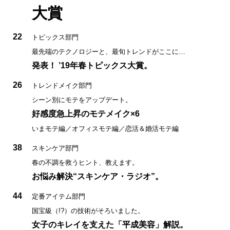
大賞
22
トピックス部門
最先端のテクノロジーと、最旬トレンドがここに…
発表！ ’19年春トピックス大賞。
26
トレンドメイク部門
シーン別にモテをアップデート。
好感度急上昇のモテメイク×6
いまモテ編／オフィスモテ編／恋活＆婚活モテ編
38
スキンケア部門
春の不調を救うヒント、教えます。
お悩み解決“スキンケア・ラジオ”。
44
定番アイテム部門
国宝級（!?）の技術がそろいました。
女子のキレイを支えた「平成美容」解説。