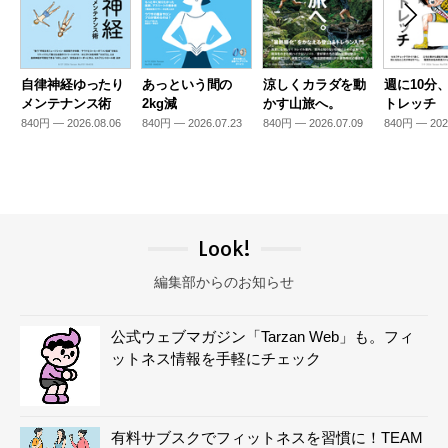
自律神経ゆったり
あっという間の
涼しくカラダを動
週に10分
メンテナンス術
2kg減
かす山旅へ。
トレッチ
840円 — 2026.08.06
840円 — 2026.07.23
840円 — 2026.07.09
840円 — 202
Look!
編集部からのお知らせ
公式ウェブマガジン「Tarzan Web」も。フィ
ットネス情報を手軽にチェック
有料サブスクでフィットネスを習慣に！TEAM