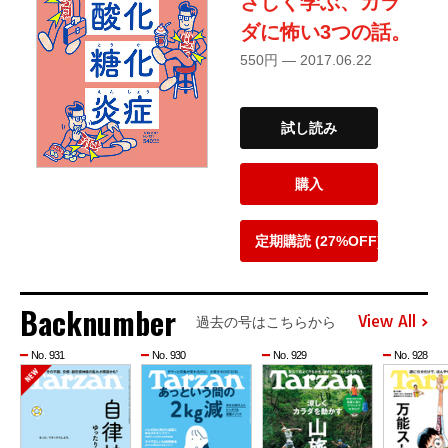
さしく学ぶ、カラ
ダに怖い3つの話。
550円 — 2017.06.22
試し読み
購入
定期購読 (27%OFF)
Backnumber
View All
過去の号はこちらから
No. 931
No. 930
No. 929
No. 928