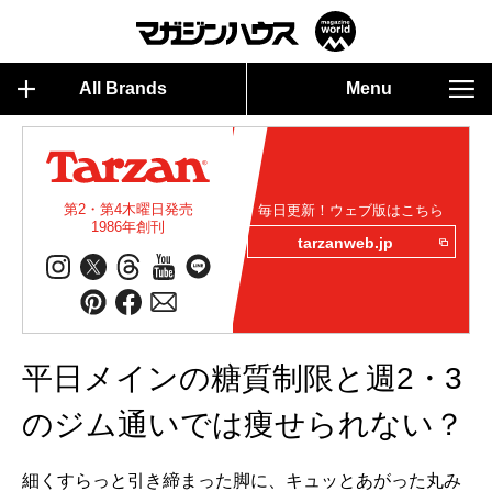
All Brands
Menu
第2・第4木曜日発売
毎日更新！ウェブ版はこちら
1986年創刊
tarzanweb.jp
平日メインの糖質制限と週2・3
のジム通いでは痩せられない？
細くすらっと引き締まった脚に、キュッとあがった丸み