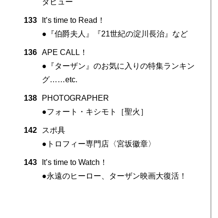
タビュー
133
It’s time to Read！
●『伯爵夫人』『21世紀の淀川長治』など
136
APE CALL！
●『ターザン』のお気に入りの特集ランキン
グ……etc.
138
PHOTOGRAPHER
●フォート・キシモト［聖火］
142
スポ具
●トロフィー専門店〈宮坂徽章〉
143
It’s time to Watch！
●永遠のヒーロー、ターザン映画大復活！