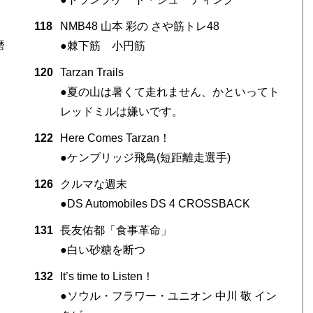
118
NMB48 山本 彩の さや筋トレ48
磨
●棘下筋 小円筋
120
Tarzan Trails
●夏の山は暑くて走れません、かといってト
レッドミルは嫌いです。
122
Here Comes Tarzan！
●ケンブリッジ飛鳥(短距離走選手)
126
クルマな週末
●DS Automobiles DS 4 CROSSBACK
131
長友佑都「食事革命」
●白い砂糖を断つ
132
It’s time to Listen！
●ソウル・フラワー・ユニオン 中川 敬 イン