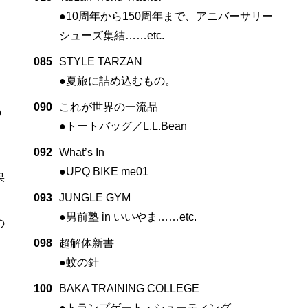
●10周年から150周年まで、アニバーサリー
シューズ集結……etc.
。
085
STYLE TARZAN
●夏旅に詰め込むもの。
090
これが世界の一流品
０
●トートバッグ／L.L.Bean
092
What’s In
●UPQ BIKE me01
果
093
JUNGLE GYM
●男前塾 in いいやま……etc.
の
098
超解体新書
●蚊の針
100
BAKA TRAINING COLLEGE
●トランプゲート・シューティング