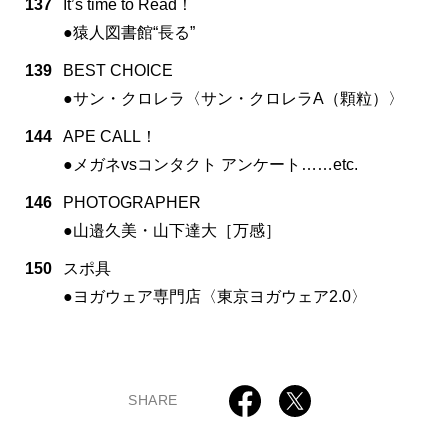
137
It’s time to Read！
●猿人図書館“長る”
139
BEST CHOICE
●サン・クロレラ〈サン・クロレラA（顆粒）〉
144
APE CALL！
●メガネvsコンタクト アンケート……etc.
146
PHOTOGRAPHER
●山邉久美・山下達大［万感］
150
スポ具
●ヨガウェア専門店〈東京ヨガウェア2.0〉
SHARE