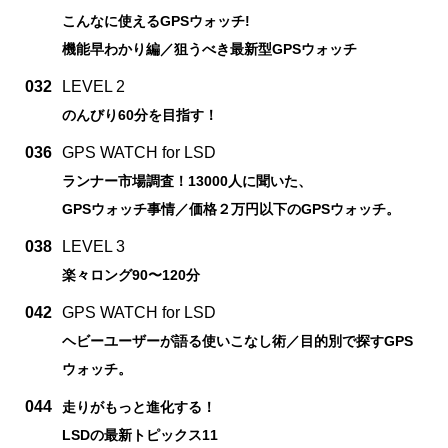
こんなに使えるGPSウォッチ!
機能早わかり編／狙うべき最新型GPSウォッチ
032
LEVEL 2
のんびり60分を目指す！
036
GPS WATCH for LSD
ランナー市場調査！13000人に聞いた、
GPSウォッチ事情／価格２万円以下のGPSウォッチ。
038
LEVEL 3
楽々ロング90〜120分
042
GPS WATCH for LSD
ヘビーユーザーが語る使いこなし術／目的別で探すGPS
ウォッチ。
044
走りがもっと進化する！
LSDの最新トピックス11