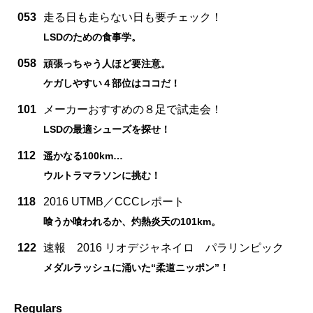
053
走る日も走らない日も要チェック！
LSDのための食事学。
058
頑張っちゃう人ほど要注意。
ケガしやすい４部位はココだ！
101
メーカーおすすめの８足で試走会！
LSDの最適シューズを探せ！
112
遥かなる100km…
ウルトラマラソンに挑む！
118
2016 UTMB／CCCレポート
喰うか喰われるか、灼熱炎天の101km。
122
速報 2016 リオデジャネイロ パラリンピック
メダルラッシュに涌いた“柔道ニッポン”！
Regulars