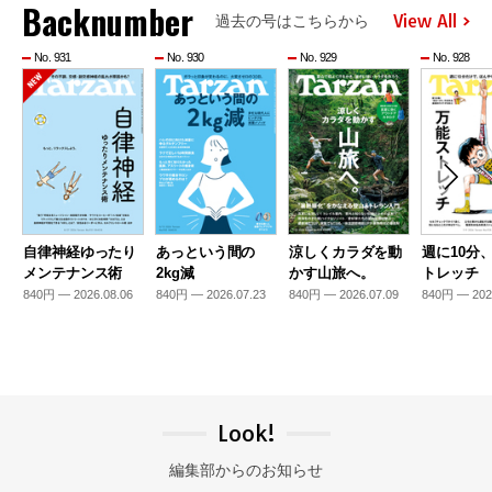
Backnumber
View All
過去の号はこちらから
No. 931
No. 930
No. 929
No. 928
自律神経ゆったり
あっという間の
涼しくカラダを動
週に10分
メンテナンス術
2kg減
かす山旅へ。
トレッチ
840円 — 2026.08.06
840円 — 2026.07.23
840円 — 2026.07.09
840円 — 202
Look!
編集部からのお知らせ