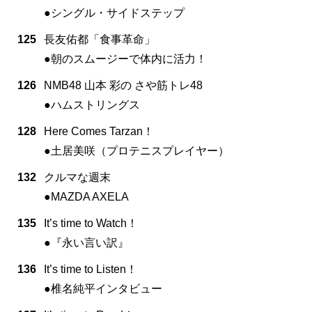
●シングル・サイドステップ
125
長友佑都「食事革命」
●朝のスムージーで体内に活力！
126
NMB48 山本 彩の さや筋トレ48
●ハムストリングス
128
Here Comes Tarzan！
●土居美咲（プロテニスプレイヤー）
132
クルマな週末
●MAZDA AXELA
135
It’s time to Watch！
●『永い言い訳』
136
It’s time to Listen！
●椎名純平インタビュー