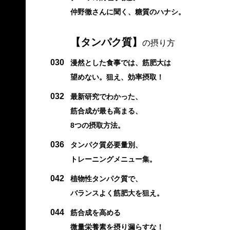
仲野徹さんに聞く、糖質のハナシ。
【タンパク質】
の摂り方
030
漫然とした食事では、筋肥大は
望めない。狙え、効率摂取！
032
最新研究でわかった、
筋合成が最も高まる、
8つの摂取方法。
036
タンパク質必要量別、
トレーニングメニュー集。
042
植物性タンパク質で、
バランスよく筋肥大を狙え。
044
筋合成を高める
微量栄養素を摂り漏らすな！