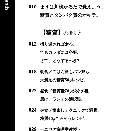
010
まずは川柳かるたで覚えよう、
糖質とタンパク質のオキテ。
【糖質】
の摂り方
012
摂り過ぎれば太る。
でもカラダには必要。
さて、どうするべき?
018
朝食／ごはん派もパン派も
大満足の糖質50ℊレシピ。
022
昼食／糖質量70ℊが分水嶺。
磨け、ランチの選択眼。
024
夕食／嵩ましテクニックで満腹。
糖質60ℊごちそうレシピ。
028
ナニワの病理学教授・