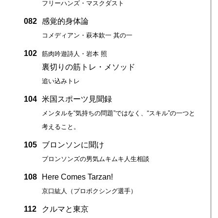
フリーハンズ・マスクダスト
082
感覚的身体論
コメディアン・萩本欽一 其の一
102
筋肉吟遊詩人・岩本 照
裏切りの筋トレ・メソッド
追い込みトレ
104
米国スポーツ見聞録
メンタルを“気持ちの問題”ではなく、“スキル”の一つと
考えること。
105
ブロンソンに聞け
ブロンソンズの男気ムキムキ人生相談
108
Here Comes Tarzan!
京口紘人（プロボクシング選手）
112
クルマと東京