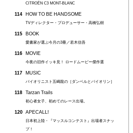
CITROËN C3 MONT-BLANC
114
HOW TO BE HANDSOME
TVディレクター・プロデューサー・高橋弘樹
115
BOOK
愛書家が選ぶ今月の3冊／若木信吾
116
MOVIE
今夜の旧作イッキ見！ ロードムービー傑作選
117
MUSIC
バイオリニスト五嶋龍の［ダンベルとバイオリン］
118
Tarzan Trails
初心者女子、初めてのレース出場。
120
APECALL!
日本初上陸・『マッスルコンテスト』出場者スナッ
プ！