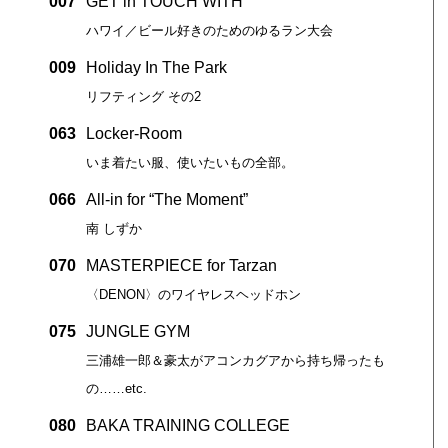
007
GET in TOUCH WITH
ハワイ／ビール好きのためのゆるラン大会
009
Holiday In The Park
リフティング その2
063
Locker-Room
いま着たい服、使いたいもの全部。
066
All-in for “The Moment”
南 しずか
070
MASTERPIECE for Tarzan
〈DENON〉のワイヤレスヘッドホン
075
JUNGLE GYM
三浦雄一郎＆豪太がアコンカグアから持ち帰ったも
の……etc.
080
BAKA TRAINING COLLEGE