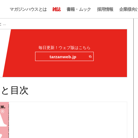
マガジンハウスとは
雑誌
書籍・ムック
採用情報
企業様向
みと …
毎日更新！ウェブ版はこちら
tarzanweb.jp
読みと目次