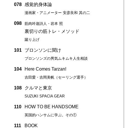
078
感覚的身体論
漫画家・アニメーター 安彦良和 其の二
098
筋肉吟遊詩人・岩本 照
裏切りの筋トレ・メソッド
蹴り上げ
101
ブロンソンに聞け
ブロンソンズの男気ムキムキ人生相談
104
Here Comes Tarzan!
吉田愛・吉岡美帆（セーリング選手）
108
クルマと東京
SUZUKI SPACIA GEAR
110
HOW TO BE HANDSOME
英国的ハンサムに学ぶ。その①
111
BOOK