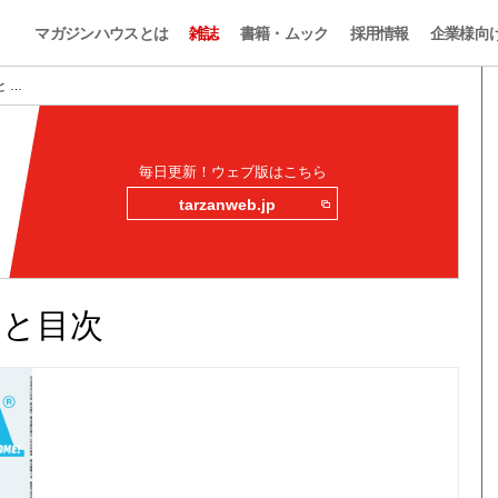
マガジンハウスとは
雑誌
書籍・ムック
採用情報
企業様向
みと …
毎日更新！ウェブ版はこちら
tarzanweb.jp
読みと目次