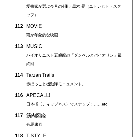
愛書家が選ぶ今月の4冊／黒木 晃（ユトレヒト・スタ
ッフ）
112
MOVIE
雨が印象的な映画
113
MUSIC
バイオリニスト五嶋龍の「ダンベルとバイオリン」最
終回
114
Tarzan Trails
赤ぼっこと機動隊モニュメント。
116
APECALL!
日本橋〈ティップネス〉でスナップ！……etc.
117
筋肉図鑑
有馬康泰
118
T-STYLE