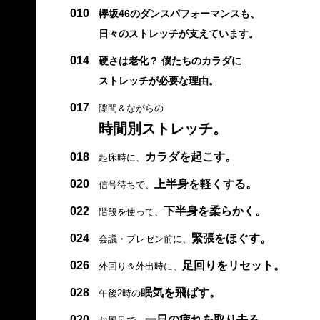
010
欅坂46のダンスパフォーマンスも、
日々のストレッチが支えています。
014
硬さは老化？ 僕たちのカラダに
ストレッチが必要な理由。
017
隙間＆ながらの
時間別ストレッチ。
018
カラダを起こす。
起床時に、
020
上半身を軽くする。
信号待ちで、
022
下半身を柔らかく。
階段を使って、
024
緊張をほぐす。
会議・プレゼン前に、
026
足回りをリセット。
外回り＆外出時に、
028
眠気を飛ばす。
午後2時の
030
一日の疲れを取り去る。