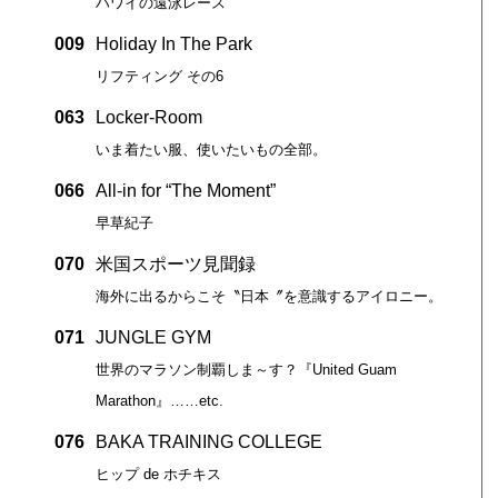
ハワイの遠泳レース
009
Holiday In The Park
リフティング その6
063
Locker-Room
いま着たい服、使いたいもの全部。
066
All-in for “The Moment”
早草紀子
070
米国スポーツ見聞録
海外に出るからこそ〝日本〞を意識するアイロニー。
071
JUNGLE GYM
世界のマラソン制覇しま～す？『United Guam
Marathon』……etc.
076
BAKA TRAINING COLLEGE
ヒップ de ホチキス