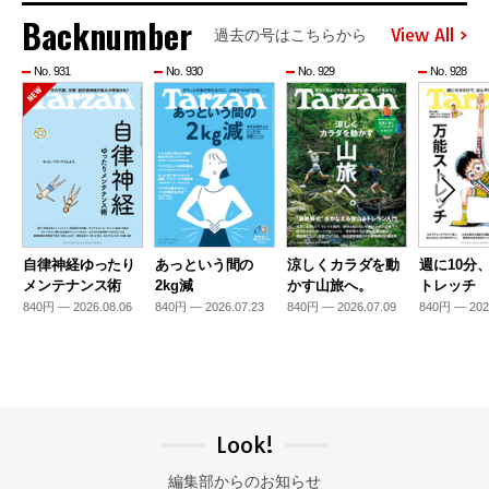
Backnumber
View All
過去の号はこちらから
No. 931
No. 930
No. 929
No. 928
自律神経ゆったり
あっという間の
涼しくカラダを動
週に10分
メンテナンス術
2kg減
かす山旅へ。
トレッチ
840円 — 2026.08.06
840円 — 2026.07.23
840円 — 2026.07.09
840円 — 202
Look!
編集部からのお知らせ