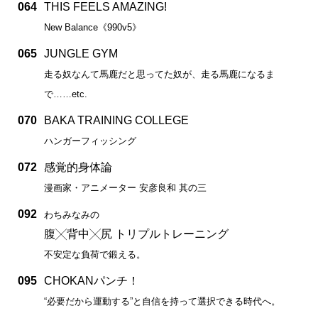
064
THIS FEELS AMAZING!
New Balance《990v5》
065
JUNGLE GYM
走る奴なんて馬鹿だと思ってた奴が、走る馬鹿になるま
で……etc.
070
BAKA TRAINING COLLEGE
ハンガーフィッシング
072
感覚的身体論
漫画家・アニメーター 安彦良和 其の三
092
わちみなみの
腹╳背中╳尻 トリプルトレーニング
不安定な負荷で鍛える。
095
CHOKANパンチ！
“必要だから運動する”と自信を持って選択できる時代へ。