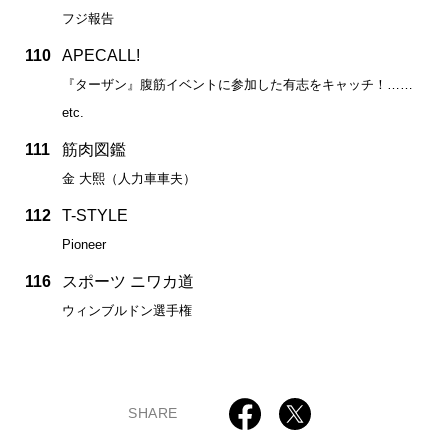
フジ報告
110
APECALL!
『ターザン』腹筋イベントに参加した有志をキャッチ！……
etc.
111
筋肉図鑑
金 大熙（人力車車夫）
112
T-STYLE
Pioneer
116
スポーツ ニワカ道
ウィンブルドン選手権
SHARE