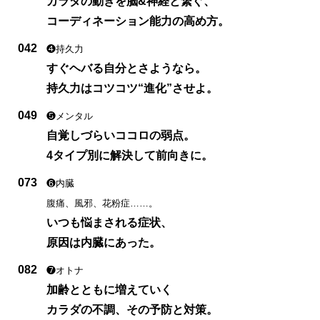
カラダの動きを脳&神経と繋ぐ、
コーディネーション能力の高め方。
042
❹持久力
すぐヘバる自分とさようなら。
持久力はコツコツ“進化”させよ。
049
❺メンタル
自覚しづらいココロの弱点。
4タイプ別に解決して前向きに。
073
❻内臓
腹痛、風邪、花粉症……。
いつも悩まされる症状、
原因は内臓にあった。
082
❼オトナ
加齢とともに増えていく
カラダの不調、その予防と対策。