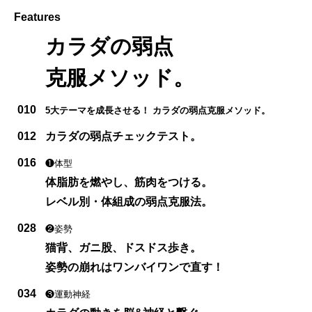
Features
カラダの弱点
克服メソッド。
010
5大テーマを成長させる！ カラダの弱点克服メソッド。
012
カラダの弱点チェックテスト。
016
❶体型
体脂肪を燃やし、筋肉をつける。
レベル別・体組成の弱点克服法。
028
❷姿勢
猫背、ガニ股、ドスドス歩き。
姿勢の崩れはワンバイワンで直す！
034
❸運動神経