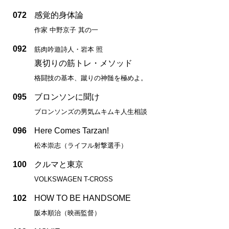
072
感覚的身体論
作家 中野京子 其の一
092
筋肉吟遊詩人・岩本 照
裏切りの筋トレ・メソッド
格闘技の基本、蹴りの神髄を極めよ。
095
ブロンソンに聞け
ブロンソンズの男気ムキムキ人生相談
096
Here Comes Tarzan!
松本崇志（ライフル射撃選手）
100
クルマと東京
VOLKSWAGEN T-CROSS
102
HOW TO BE HANDSOME
阪本順治（映画監督）