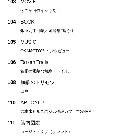
103
MOVIE
今こそ旧作イッキ見！
104
BOOK
銀座九丁目猿人図書館 “癒やす”
105
MUSIC
OKAMOTO’S インタビュー
106
Tarzan Trails
箱根の素敵な稜線トレイル。
108
加齢のトリセツ
口臭
110
APECALL!
六本木ヒルズのジム併設カフェでSNAP！
111
筋肉図鑑
コージ・トクダ（タレント）