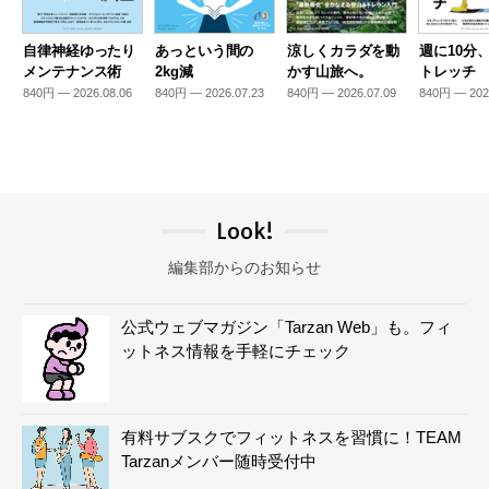
自律神経ゆったり
あっという間の
涼しくカラダを動
週に10分
メンテナンス術
2kg減
かす山旅へ。
トレッチ
840円 — 2026.08.06
840円 — 2026.07.23
840円 — 2026.07.09
840円 — 202
Look!
編集部からのお知らせ
公式ウェブマガジン「Tarzan Web」も。フィ
ットネス情報を手軽にチェック
有料サブスクでフィットネスを習慣に！TEAM
Tarzanメンバー随時受付中