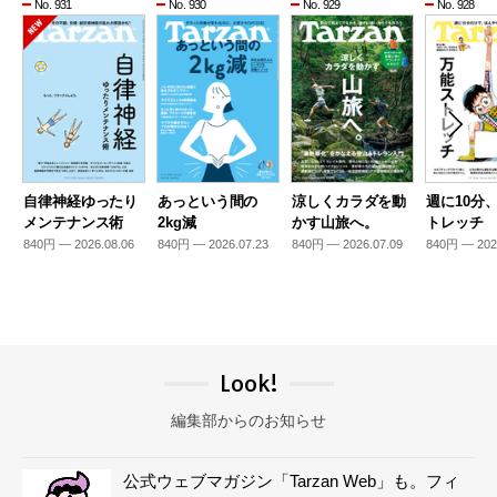
No. 931
No. 930
No. 929
No. 928
自律神経ゆったり
あっという間の
涼しくカラダを動
週に10分
メンテナンス術
2kg減
かす山旅へ。
トレッチ
840円 — 2026.08.06
840円 — 2026.07.23
840円 — 2026.07.09
840円 — 202
Look!
編集部からのお知らせ
公式ウェブマガジン「Tarzan Web」も。フィ