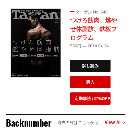
ターザン No. 648
つけろ筋肉、燃や
せ体脂肪、鉄板プ
ログラム
550円 — 2014.04.24
試し読み
購入
定期購読 (27%OFF)
Backnumber
View All
過去の号はこちらから