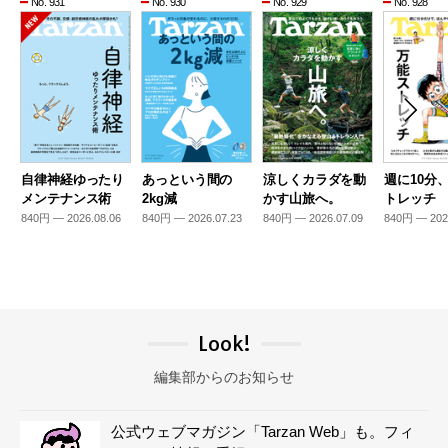
No. 931
No. 930
No. 929
No. 928
自律神経ゆったり
あっという間の
涼しくカラダを動
週に10分
メンテナンス術
2kg減
かす山旅へ。
トレッチ
840円 — 2026.08.06
840円 — 2026.07.23
840円 — 2026.07.09
840円 — 202
Look!
編集部からのお知らせ
公式ウェブマガジン「Tarzan Web」も。フィ