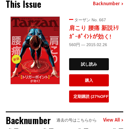
This Issue
Backnumber
ターザン No. 667
肩こり 腰痛 新説ﾄﾘ
ｶﾞｰﾎﾟｲﾝﾄが効く!
560円 — 2015.02.26
試し読み
購入
定期購読 (27%OFF)
Backnumber
View All
過去の号はこちらから