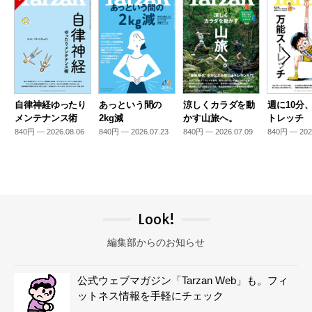
自律神経ゆったり
あっという間の
涼しくカラダを動
週に10分
メンテナンス術
2kg減
かす山旅へ。
トレッチ
840円 — 2026.08.06
840円 — 2026.07.23
840円 — 2026.07.09
840円 — 202
Look!
編集部からのお知らせ
公式ウェブマガジン「Tarzan Web」も。フィ
ットネス情報を手軽にチェック