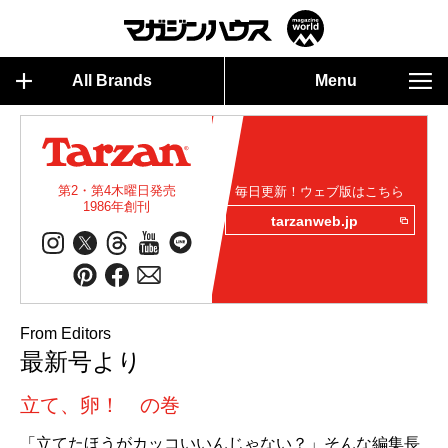
All Brands
Menu
第2・第4木曜日発売
毎日更新！ウェブ版はこちら
1986年創刊
tarzanweb.jp
From Editors
最新号より
立て、卵！ の巻
「立てたほうがカッコいいんじゃない？」そんな編集長