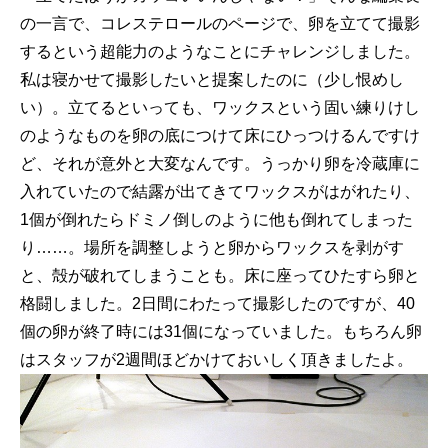
の一言で、コレステロールのページで、卵を立てて撮影
するという超能力のようなことにチャレンジしました。
私は寝かせて撮影したいと提案したのに（少し恨めし
い）。立てるといっても、ワックスという固い練りけし
のようなものを卵の底につけて床にひっつけるんですけ
ど、それが意外と大変なんです。うっかり卵を冷蔵庫に
入れていたので結露が出てきてワックスがはがれたり、
1個が倒れたらドミノ倒しのように他も倒れてしまった
り……。場所を調整しようと卵からワックスを剥がす
と、殻が破れてしまうことも。床に座ってひたすら卵と
格闘しました。2日間にわたって撮影したのですが、40
個の卵が終了時には31個になっていました。もちろん卵
はスタッフが2週間ほどかけておいしく頂きましたよ。