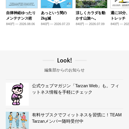
自律神経ゆったり
あっという間の
涼しくカラダを動
週に10分
メンテナンス術
2kg減
かす山旅へ。
トレッチ
840円 — 2026.08.06
840円 — 2026.07.23
840円 — 2026.07.09
840円 — 202
Look!
編集部からのお知らせ
公式ウェブマガジン「Tarzan Web」も。フィ
ットネス情報を手軽にチェック
有料サブスクでフィットネスを習慣に！TEAM
Tarzanメンバー随時受付中