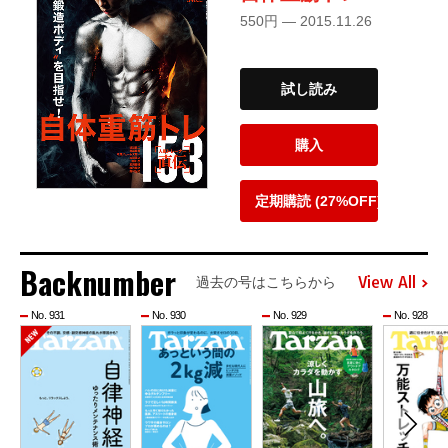
550円 — 2015.11.26
試し読み
購入
定期購読 (27%OFF)
Backnumber
View All
過去の号はこちらから
No. 931
No. 930
No. 929
No. 928