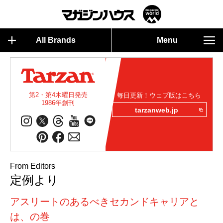
All Brands
Menu
第2・第4木曜日発売
毎日更新！ウェブ版はこちら
1986年創刊
tarzanweb.jp
From Editors
定例より
アスリートのあるべきセカンドキャリアと
は、の巻