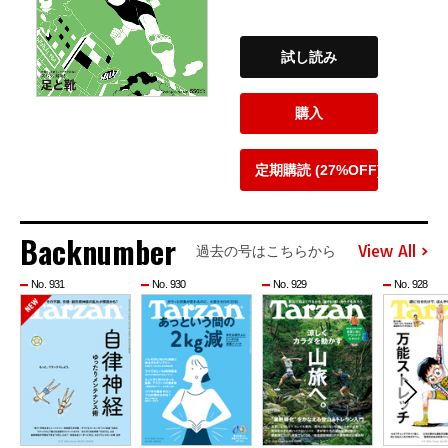
試し読み
購入
定期購読 (27%OFF)
Backnumber
View All
過去の号はこちらから
No. 931
No. 930
No. 929
No. 928