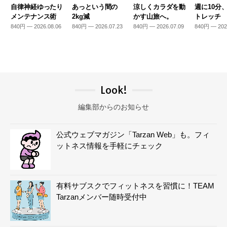
自律神経ゆったり
あっという間の
涼しくカラダを動
週に10分
メンテナンス術
2kg減
かす山旅へ。
トレッチ
840円 — 2026.08.06
840円 — 2026.07.23
840円 — 2026.07.09
840円 — 202
Look!
編集部からのお知らせ
公式ウェブマガジン「Tarzan Web」も。フィ
ットネス情報を手軽にチェック
有料サブスクでフィットネスを習慣に！TEAM
Tarzanメンバー随時受付中