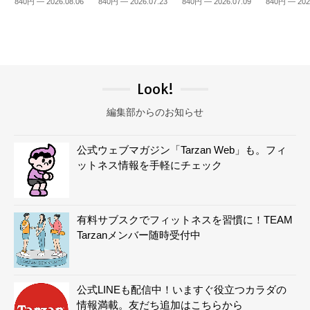
840円 — 2026.08.06
840円 — 2026.07.23
840円 — 2026.07.09
840円 — 202
Look!
編集部からのお知らせ
公式ウェブマガジン「Tarzan Web」も。フィ
ットネス情報を手軽にチェック
有料サブスクでフィットネスを習慣に！TEAM
Tarzanメンバー随時受付中
公式LINEも配信中！いますぐ役立つカラダの
情報満載。友だち追加はこちらから