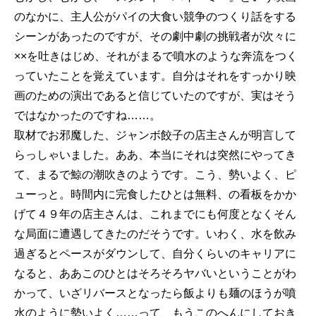
のなかに、主人公がパイの大食い競争のつくり話をする
シーンがあったのですが、その劇中劇の挑戦者が次々に
××を吐きはじめ、それがまるで噴水のような奔流をつく
っていたことを覚えています。自分はそれをすっかり映
画のための演出であると信じていたのですが、実はそう
ではなかったのですね……。
取材でお邪魔した、ジャンボ餃子の店主さんが明言して
らっしゃいました。ああ、本当にそれは突然にやってき
て、まるで鯨の潮吹きのようです。こう、勢いよく、ピ
ューっと。時間内に完食したひとは無料、の看板をかか
げて４９年の店主さんは、これまでにも何度となくそん
な局面に遭遇してきたのだそうです。いわく、水を飲み
過ぎるとペースがダウンして、自分くらいのキャリアに
なると、ああこのひとはそろそろヤバいということがわ
かって、いざリバースとなったら飯よりも麺のほうが噴
水のように勢いよく……って、もうこのへんにしておき