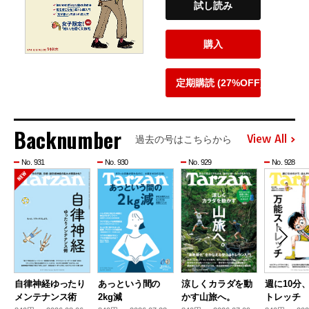
試し読み
購入
定期購読 (27%OFF)
Backnumber
View All
過去の号はこちらから
No. 931
No. 930
No. 929
No. 928
自律神経ゆったり
あっという間の
涼しくカラダを動
週に10分
メンテナンス術
2kg減
かす山旅へ。
トレッチ