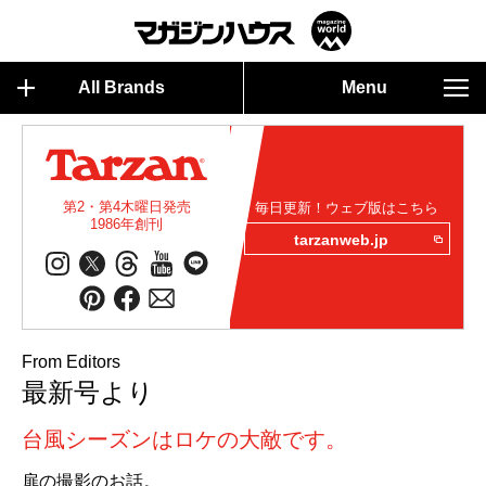
All Brands
Menu
第2・第4木曜日発売
毎日更新！ウェブ版はこちら
1986年創刊
tarzanweb.jp
From Editors
最新号より
台風シーズンはロケの大敵です。
扉の撮影のお話。