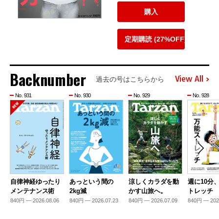
購入
定期購読 (27%OFF)
Backnumber
View All
過去の号はこちらから
No. 931
No. 930
No. 929
No. 928
自律神経ゆったり
あっという間の
涼しくカラダを動
週に10分
メンテナンス術
2kg減
かす山旅へ。
トレッチ
840円 — 2026.08.06
840円 — 2026.07.23
840円 — 2026.07.09
840円 — 202