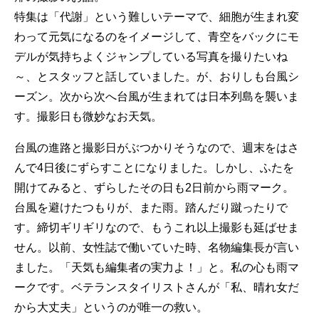
特集は「代謝」という難しいテーマで、細胞が生まれ変
わって元気になるのをイメージして、青空をバックにモ
デルが気持ちよくジャンプしている写真を撮りたいね
～、とスタッフと話していました。が、おりしも台風シ
ーズン。次から次へ台風が生まれては日本列島を襲いま
す。撮影日も微妙なお天気。
台風の進路と撮影日がぶつかりそうなので、週末をはさ
んで4日後にずらすことになりました。しかし、ふたを
開けてみると、ずらしたその日も2日前から雨マーク。
台風を避けたつもりが、また雨。踏んだり蹴ったりで
す。締切ギリギリなので、もうこれ以上撮影も延ばせま
せん。以前、女性誌で働いていた時、名物編集長が言い
ました。「天気も編集者の実力よ！」と。私の心も雨マ
ークです。ベテランスタイリストさんが「私、晴れ女だ
から大丈夫」というのが唯一の救い。