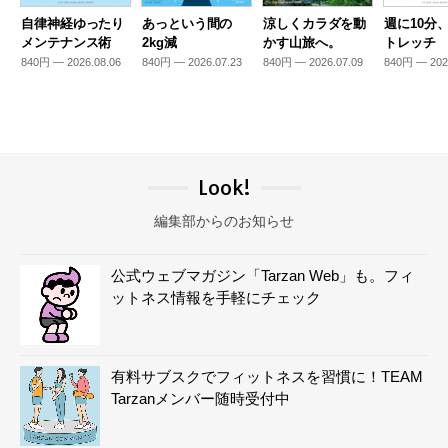
自律神経ゆったり
あっという間の
涼しくカラダを動
週に10分
メンテナンス術
2kg減
かす山旅へ。
トレッチ
840円 — 2026.08.06
840円 — 2026.07.23
840円 — 2026.07.09
840円 — 202
Look!
編集部からのお知らせ
公式ウェブマガジン「Tarzan Web」も。フィ
ットネス情報を手軽にチェック
有料サブスクでフィットネスを習慣に！TEAM
Tarzanメンバー随時受付中