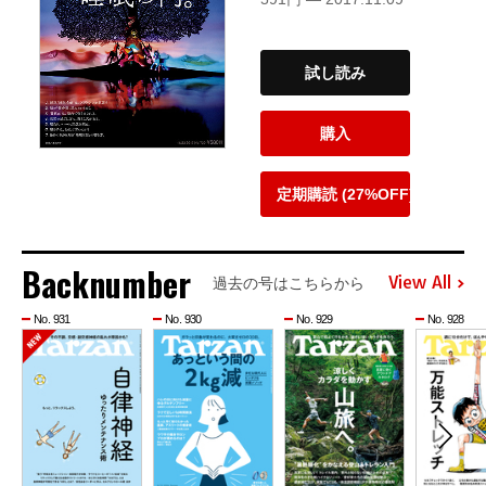
試し読み
購入
定期購読 (27%OFF)
Backnumber
View All
過去の号はこちらから
No. 931
No. 930
No. 929
No. 928