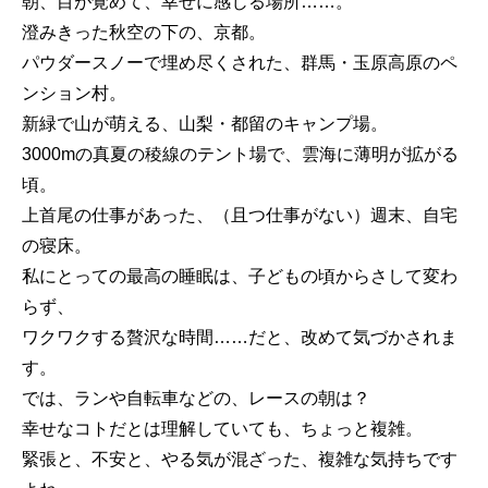
朝、目が覚めて、幸せに感じる場所……。
澄みきった秋空の下の、京都。
パウダースノーで埋め尽くされた、群馬・玉原高原のペ
ンション村。
新緑で山が萌える、山梨・都留のキャンプ場。
3000mの真夏の稜線のテント場で、雲海に薄明が拡がる
頃。
上首尾の仕事があった、（且つ仕事がない）週末、自宅
の寝床。
私にとっての最高の睡眠は、子どもの頃からさして変わ
らず、
ワクワクする贅沢な時間……だと、改めて気づかされま
す。
では、ランや自転車などの、レースの朝は？
幸せなコトだとは理解していても、ちょっと複雑。
緊張と、不安と、やる気が混ざった、複雑な気持ちです