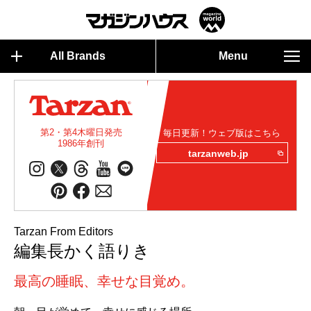
All Brands
Menu
第2・第4木曜日発売
毎日更新！ウェブ版はこちら
1986年創刊
tarzanweb.jp
Tarzan From Editors
編集長かく語りき
最高の睡眠、幸せな目覚め。