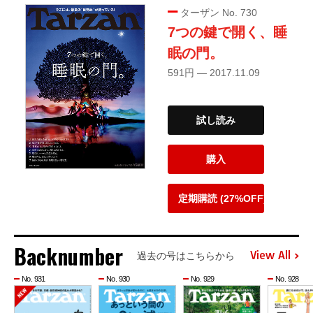
ターザン No. 730
7つの鍵で開く、睡
眠の門。
591円 — 2017.11.09
試し読み
購入
定期購読 (27%OFF)
Backnumber
View All
過去の号はこちらから
No. 931
No. 930
No. 929
No. 928