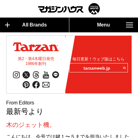
All Brands
Menu
第2・第4木曜日発売
毎日更新！ウェブ版はこちら
1986年創刊
tarzanweb.jp
From Editors
最新号より
木のジェット機。
こんにちは、今号では鍵１〜５までを担当いたしました