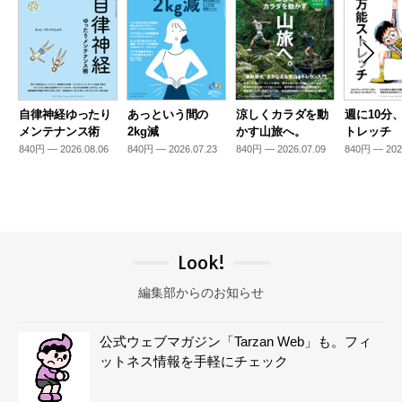
自律神経ゆったり
あっという間の
涼しくカラダを動
週に10分
メンテナンス術
2kg減
かす山旅へ。
トレッチ
840円 — 2026.08.06
840円 — 2026.07.23
840円 — 2026.07.09
840円 — 202
Look!
編集部からのお知らせ
公式ウェブマガジン「Tarzan Web」も。フィ
ットネス情報を手軽にチェック