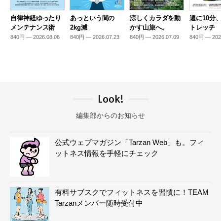
自律神経ゆったり
あっという間の
涼しくカラダを動
週に10分
メンテナンス術
2kg減
かす山旅へ。
トレッチ
840円 — 2026.08.06
840円 — 2026.07.23
840円 — 2026.07.09
840円 — 202
Look!
編集部からのお知らせ
公式ウェブマガジン「Tarzan Web」も。フィ
ットネス情報を手軽にチェック
有料サブスクでフィットネスを習慣に！TEAM
Tarzanメンバー随時受付中