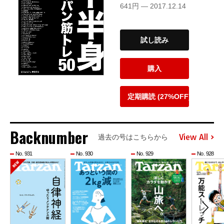
641円 — 2017.12.14
試し読み
購入
定期購読 (27%OFF)
Backnumber
View All
過去の号はこちらから
No. 931
No. 930
No. 929
No. 928