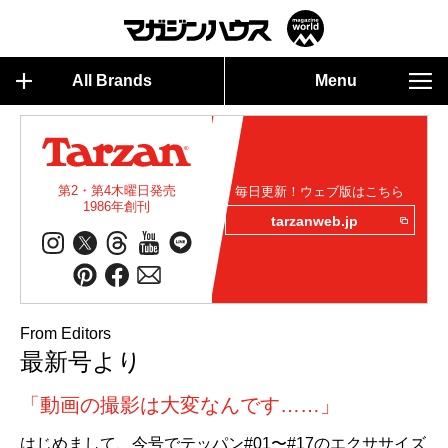
All Brands
Menu
第2・第4木曜日発売
毎日更新！ウェブ版はこちら
1986年創刊
tarzanweb.jp
From Editors
最新号より
「動画の撮影は大変なんです……」
はじめまして、今号でテッパン#01〜#17のエクササイズ