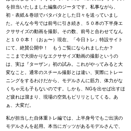
を担当いたしました編集のジータです。私事ながら、
初・表紙＆巻頭でバタバタとした日々を送っていまし
た。そんな今号では前号に引き続き、５０本の下半身エ
クササイズの動画を撮影。その数、前号と合わせてなん
と１００本！（おぉ〜）現在、「今日トレ」特設サイト
にて、絶賛公開中！ もうご覧になられましたか？
ここまで大掛かりなエクササイズ動画の撮影というの
は、実は『ターザン』初の試み。これがやってみると大
変なこと。通常のスチール撮影とは違い、実際にトレー
ニングをするわけだから、モデルさんに筋力、体力がな
くちゃ元も子もないのです。しかも、NGを出せば出すほ
ど疲れは溜まり、現場の空気もピリリとしてくる。あ
ぁ、大変だ。
私が担当した自体重トレ編では、上半身号でもご出演の
モデルさんを起用。本当にガッツがあるモデルさんで、