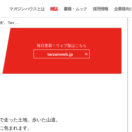
マガジンハウスとは
雑誌
書籍・ムック
採用情報
企業様向
。 Tarz …
毎日更新！ウェブ版はこちら
tarzanweb.jp
で走った土地、歩いた山道。
に包まれます。