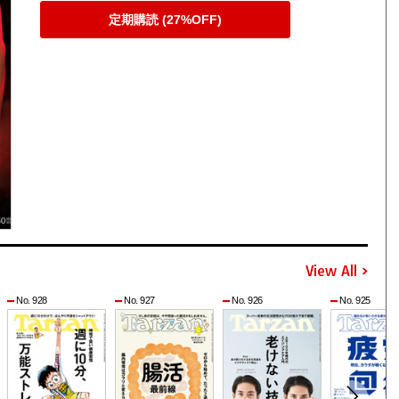
定期購読 (27%OFF)
View All
No. 928
No. 927
No. 926
No. 925