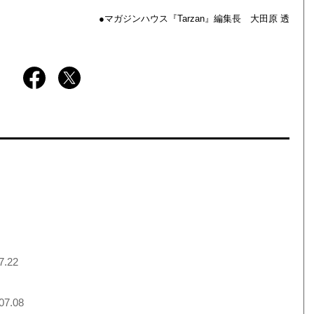
●マガジンハウス『Tarzan』編集長 大田原 透
7.22
07.08