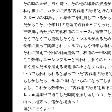
その時の天候、風や匂い、その他の印象の残渣が
私は勝手に、カラダに残る“古戦場の記憶”と呼ん
スポーツの体験は、五感全てを動員しているから
だからこそ、今年1月の崩落で通行止めになった
神奈川は西丹沢の玄倉林道のニュースは衝撃でし
そうでなくても崩落しそうなトンネルがあるため
長年に渡って閉鎖され、クルマはもう何年も通れ
それに加えて今回の斜面崩落で、林道の一部区間
ここ数年はユーシンブルーと言われ、多くのヒト
青く澄んだ水を湛える発電用の小さなダム湖は、
いつでも触れられると思っていた“古戦場の記憶”
もしかしたら、永遠に辿れないものになってしま
よし、これから数年かけ、“古戦場の記憶”を辿る
Tarzan編集部で過ごした時間を振り返りつつ、
山へ、地方へ、遥かな場所へ！
遊びに行くよ～！