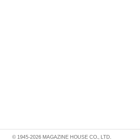
No. 924
No. 923
No. 922
絶対に続けられる
おいしくて、太ら
読売巨人軍の解体
自宅トレーニン
ない食べ方。
新書
05.14
グ。/Aw …
840円 — 2026.04.09
820円 — 2026.03.26
820円 — 2026.04.23
© 1945-2026 MAGAZINE HOUSE CO., LTD.