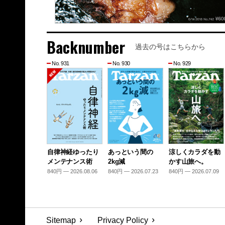
Backnumber
過去の号はこちらから
No. 931
No. 930
No. 929
自律神経ゆったり
あっという間の
涼しくカラダを動
メンテナンス術
2kg減
かす山旅へ。
840円 — 2026.08.06
840円 — 2026.07.23
840円 — 2026.07.09
Sitemap
Privacy Policy