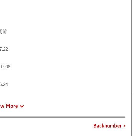
間前
7.22
07.08
6.24
ew More
Backnumber