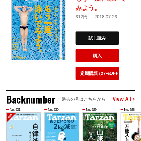
みよう。
612円 — 2018.07.26
試し読み
購入
定期購読 (27%OFF)
Backnumber
View All
過去の号はこちらから
No. 931
No. 930
No. 929
No. 928