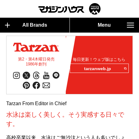
All Brands
Menu
第2・第4木曜日発売
毎日更新！ウェブ版はこちら
1986年創刊
tarzanweb.jp
Tarzan From Editor in Chief
水泳は楽しく美しく。そう実感する日々で
す。
高校卒業以来、水泳はご無沙汰という人も多いでしょ