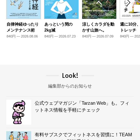
自律神経ゆったり
あっという間の
涼しくカラダを動
週に10分
メンテナンス術
2kg減
かす山旅へ。
トレッチ
840円 — 2026.08.06
840円 — 2026.07.23
840円 — 2026.07.09
840円 — 202
Look!
編集部からのお知らせ
公式ウェブマガジン「Tarzan Web」も。フィ
ットネス情報を手軽にチェック
有料サブスクでフィットネスを習慣に！TEAM