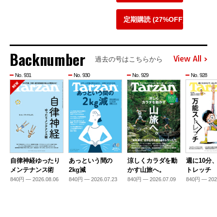
定期購読 (27%OFF)
Backnumber
View All
過去の号はこちらから
No. 931
No. 930
No. 929
No. 928
自律神経ゆったり
あっという間の
涼しくカラダを動
週に10分
メンテナンス術
2kg減
かす山旅へ。
トレッチ
840円 — 2026.08.06
840円 — 2026.07.23
840円 — 2026.07.09
840円 — 202