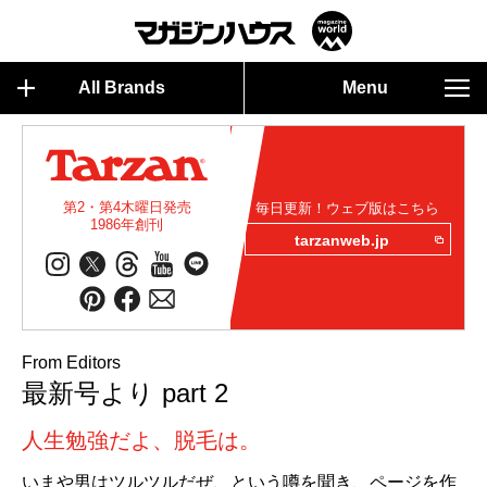
All Brands
Menu
第2・第4木曜日発売
毎日更新！ウェブ版はこちら
1986年創刊
tarzanweb.jp
From Editors
最新号より part 2
人生勉強だよ、脱毛は。
いまや男はツルツルだぜ、という噂を聞き、ページを作