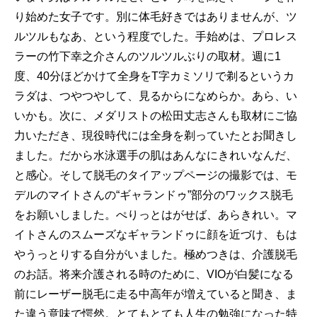
り始めた女子です。別に体毛好きではありませんが、ツ
ルツルもなあ、という程度でした。手始めは、プロレス
ラーの竹下幸之介さんのツルツルぶりの取材。週に1
度、40分ほどかけて全身をT字カミソリで剃るというカ
ラダは、つやつやして、見るからになめらか。あら、い
いかも。次に、メダリストの松田丈志さんも取材にご協
力いただき、現役時代には全身を剃っていたとお聞きし
ました。だから水泳選手の肌はあんなにきれいなんだ、
と感心。そして脱毛のタイアップページの撮影では、モ
デルのマイトさんの“ギャランドゥ”部分のワックス脱毛
をお願いしました。ぺりっとはがせば、あらきれい。マ
イトさんのスムーズなギャランドゥに顔を近づけ、もは
やうっとりする自分がいました。極めつきは、介護脱毛
のお話。将来介護される時のために、VIOが白髪になる
前にレーザー脱毛に走る中高年が増えていると聞き、ま
た違う意味で愕然。とてもとても人生の勉強になった特