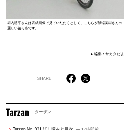
堀内將平さんは表紙画像で見ていただくとして、こちらが飯端美樹さんの
麗しい後ろ姿です。
● 編集：サカタだよ
SHARE
Tarzan
ターザン
Tarzan No. 931 試し読みと目次
— 17時間前