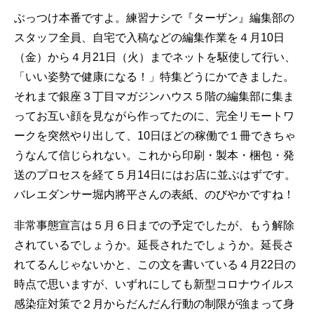
ぶっつけ本番ですよ。練習ナシで『ターザン』編集部の
スタッフ全員、自宅で入稿などの編集作業を４月10日
（金）から４月21日（火）までネットを駆使して行い、
「いい姿勢で健康になる！」特集どうにかできました。
それまで銀座３丁目マガジンハウス５階の編集部に集ま
ってお互い顔を見ながら作ってたのに、完全リモートワ
ークを突然やり出して、10日ほどの稼働で１冊できちゃ
うなんて信じられない。これから印刷・製本・梱包・発
送のプロセスを経て５月14日にはお店に並ぶはずです。
バレエダンサー堀内將平さんの表紙、のびやかですね！
非常事態宣言は５月６日までの予定でしたが、もう解除
されているでしょうか。延長されたでしょうか。延長さ
れてるんじゃないかと、この文を書いている４月22日の
時点で思いますが、いずれにしても新型コロナウイルス
感染症対策で２月からだんだん行動の制限が強まって身