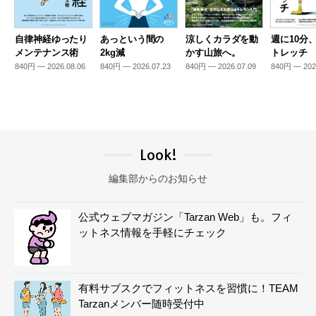
自律神経ゆったり
あっという間の
涼しくカラダを動
週に10分
メンテナンス術
2kg減
かす山旅へ。
トレッチ
840円 — 2026.08.06
840円 — 2026.07.23
840円 — 2026.07.09
840円 — 202
Look!
編集部からのお知らせ
公式ウェブマガジン「Tarzan Web」も。フィ
ットネス情報を手軽にチェック
有料サブスクでフィットネスを習慣に！TEAM
Tarzanメンバー随時受付中