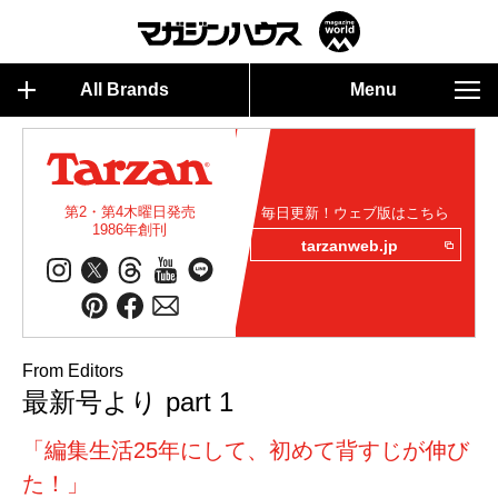
All Brands
Menu
第2・第4木曜日発売
毎日更新！ウェブ版はこちら
1986年創刊
tarzanweb.jp
From Editors
最新号より part 1
「編集生活25年にして、初めて背すじが伸び
た！」