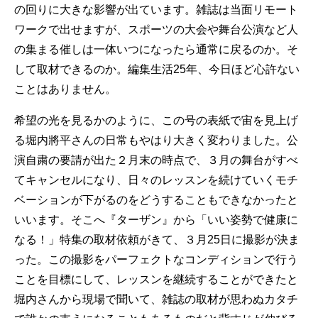
の回りに大きな影響が出ています。雑誌は当面リモート
ワークで出せますが、スポーツの大会や舞台公演など人
の集まる催しは一体いつになったら通常に戻るのか。そ
して取材できるのか。編集生活25年、今日ほど心許ない
ことはありません。
希望の光を見るかのように、この号の表紙で宙を見上げ
る堀内將平さんの日常もやはり大きく変わりました。公
演自粛の要請が出た２月末の時点で、３月の舞台がすべ
てキャンセルになり、日々のレッスンを続けていくモチ
ベーションが下がるのをどうすることもできなかったと
いいます。そこへ『ターザン』から「いい姿勢で健康に
なる！」特集の取材依頼がきて、３月25日に撮影が決ま
った。この撮影をパーフェクトなコンディションで行う
ことを目標にして、レッスンを継続することができたと
堀内さんから現場で聞いて、雑誌の取材が思わぬカタチ