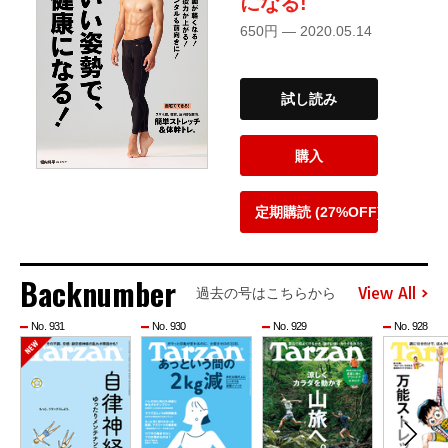
になる!
650円 — 2020.05.14
試し読み
購入
定期購読 (27%OFF)
Backnumber
View All
過去の号はこちらから
No. 931
No. 930
No. 929
No. 928