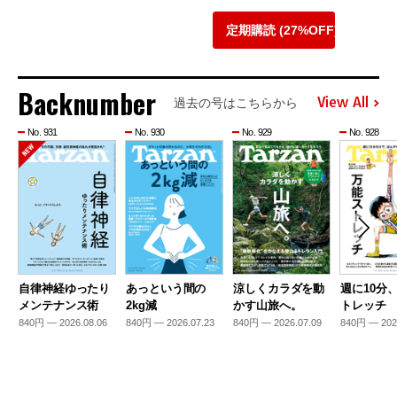
定期購読 (27%OFF)
Backnumber
View All
過去の号はこちらから
No. 931
No. 930
No. 929
No. 928
自律神経ゆったり
あっという間の
涼しくカラダを動
週に10分
メンテナンス術
2kg減
かす山旅へ。
トレッチ
840円 — 2026.08.06
840円 — 2026.07.23
840円 — 2026.07.09
840円 — 202