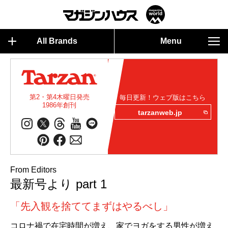
All Brands
Menu
第2・第4木曜日発売
毎日更新！ウェブ版はこちら
1986年創刊
tarzanweb.jp
From Editors
最新号より part 1
「先入観を捨ててまずはやるべし」
コロナ禍で在宅時間が増え、家でヨガをする男性が増え