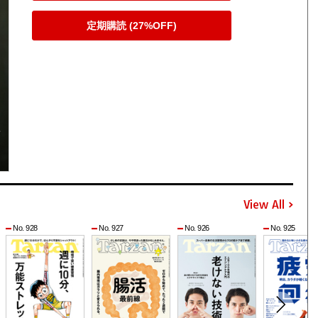
定期購読 (27%OFF)
View All
No. 928
No. 927
No. 926
No. 925