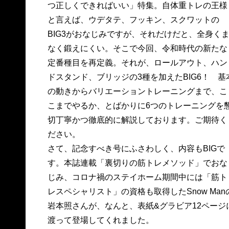
つ正しくできればいい」特集。自体重トレの王様
と言えば、ウデタテ、フッキン、スクワットの
BIG3がおなじみですが、それだけだと、全身く
なく鍛えにくい。そこで今回、令和時代の新たな
定番種目を再定義。それが、ロールアウト、ハン
ドスタンド、ブリッジの3種を加えたBIG6！ 基
の動きからバリエーショントレーニングまで、こ
こまでやるか、とばかりに6つのトレーニングを
切丁寧かつ徹底的に解説しております。ご期待く
ださい。
さて、記念すべき号にふさわしく、内容もBIGで
す。本誌連載「裏切りの筋トレメソッド」でおな
じみ、コロナ禍のステイホーム期間中には「筋ト
レスペシャリスト」の資格も取得したSnow Man
岩本照さんが、なんと、表紙&グラビア12ページ
渡って登場してくれました。