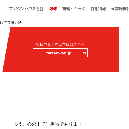
マガジンハウスとは
雑誌
書籍・ムック
採用情報
企業様向
手本で魅せる! …
毎日更新！ウェブ版はこちら
tarzanweb.jp
！
6
ゆえ、心の中で）担当であります。