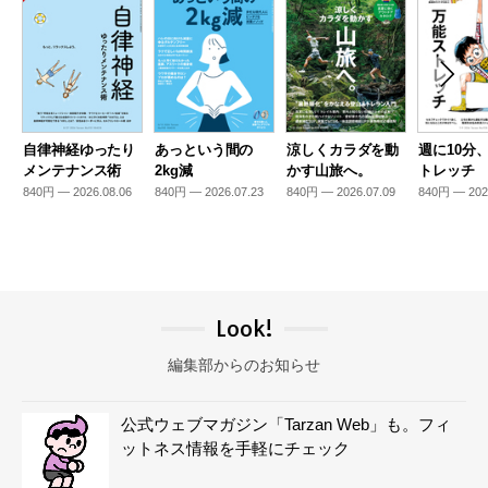
自律神経ゆったり
あっという間の
涼しくカラダを動
週に10分
メンテナンス術
2kg減
かす山旅へ。
トレッチ
840円 — 2026.08.06
840円 — 2026.07.23
840円 — 2026.07.09
840円 — 202
Look!
編集部からのお知らせ
公式ウェブマガジン「Tarzan Web」も。フィ
ットネス情報を手軽にチェック