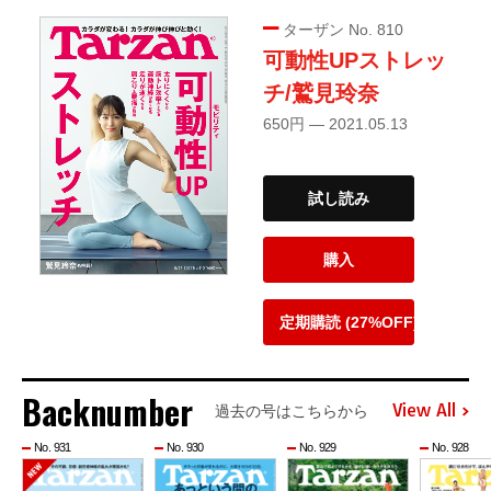
ターザン No. 810
可動性UPストレッ
チ/鷲見玲奈
650円 — 2021.05.13
試し読み
購入
定期購読 (27%OFF)
Backnumber
View All
過去の号はこちらから
No. 931
No. 930
No. 929
No. 928