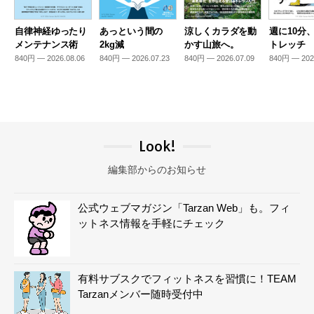
自律神経ゆったり
あっという間の
涼しくカラダを動
週に10分
メンテナンス術
2kg減
かす山旅へ。
トレッチ
840円 — 2026.08.06
840円 — 2026.07.23
840円 — 2026.07.09
840円 — 202
Look!
編集部からのお知らせ
公式ウェブマガジン「Tarzan Web」も。フィ
ットネス情報を手軽にチェック
有料サブスクでフィットネスを習慣に！TEAM
Tarzanメンバー随時受付中