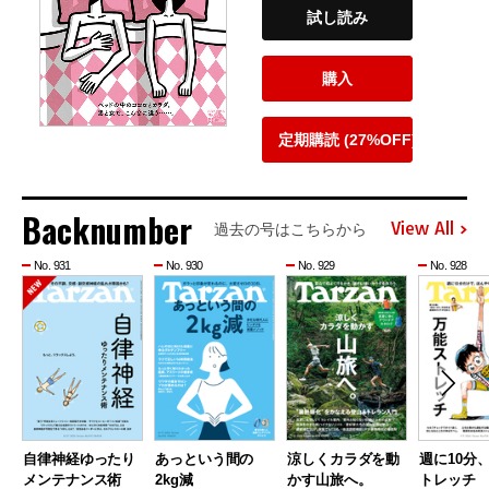
試し読み
購入
定期購読 (27%OFF)
Backnumber
View All
過去の号はこちらから
No. 931
No. 930
No. 929
No. 928
自律神経ゆったり
あっという間の
涼しくカラダを動
週に10分
メンテナンス術
2kg減
かす山旅へ。
トレッチ