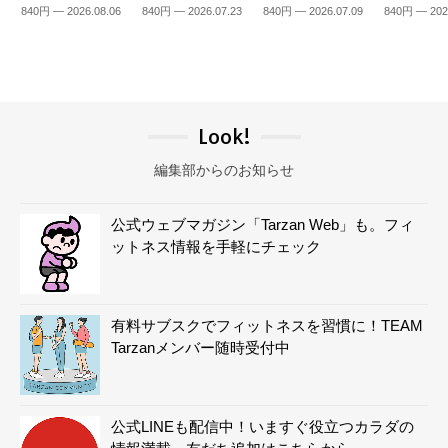
840円 — 2026.08.06
840円 — 2026.07.23
840円 — 2026.07.09
840円 — 202
Look!
編集部からのお知らせ
公式ウェブマガジン「Tarzan Web」も。フィ
ットネス情報を手軽にチェック
有料サブスクでフィットネスを習慣に！TEAM
Tarzanメンバー随時受付中
公式LINEも配信中！いますぐ役立つカラダの