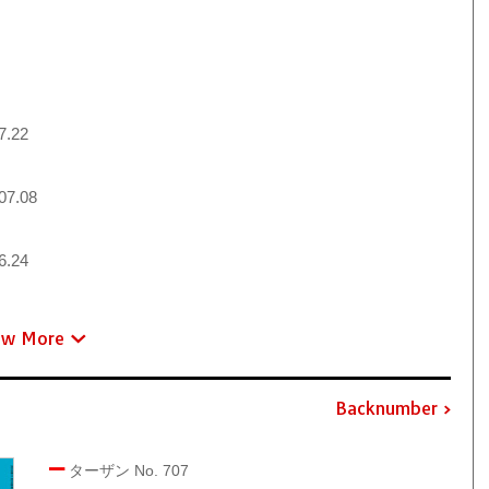
7.22
07.08
6.24
ew More
Backnumber
ターザン No. 707