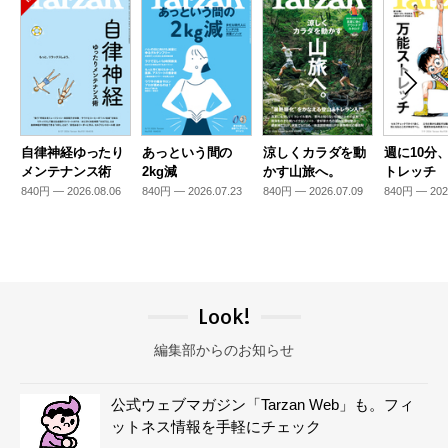
自律神経ゆったり
あっという間の
涼しくカラダを動
週に10分
メンテナンス術
2kg減
かす山旅へ。
トレッチ
840円 — 2026.08.06
840円 — 2026.07.23
840円 — 2026.07.09
840円 — 202
Look!
編集部からのお知らせ
公式ウェブマガジン「Tarzan Web」も。フィ
ットネス情報を手軽にチェック