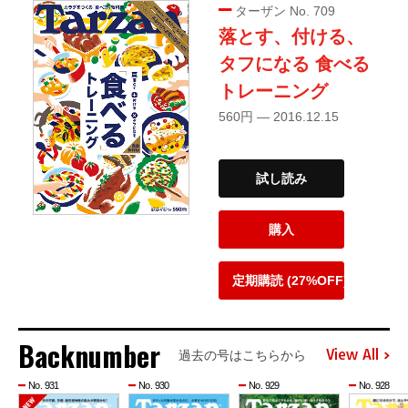
ターザン No. 709
落とす、付ける、
タフになる 食べる
トレーニング
560円 — 2016.12.15
試し読み
購入
定期購読 (27%OFF)
Backnumber
View All
過去の号はこちらから
No. 931
No. 930
No. 929
No. 928