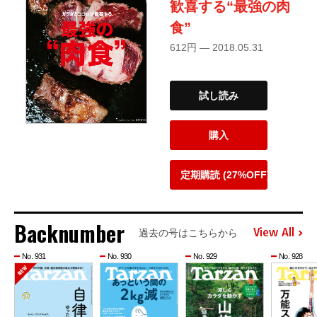
歓喜する“最強の肉
食”
612円 — 2018.05.31
試し読み
購入
定期購読 (27%OFF)
Backnumber
View All
過去の号はこちらから
No. 931
No. 930
No. 929
No. 928