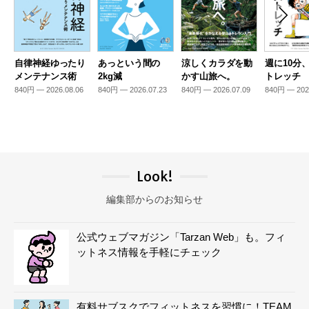
自律神経ゆったり
あっという間の
涼しくカラダを動
週に10分
メンテナンス術
2kg減
かす山旅へ。
トレッチ
840円 — 2026.08.06
840円 — 2026.07.23
840円 — 2026.07.09
840円 — 202
Look!
編集部からのお知らせ
公式ウェブマガジン「Tarzan Web」も。フィ
ットネス情報を手軽にチェック
有料サブスクでフィットネスを習慣に！TEAM