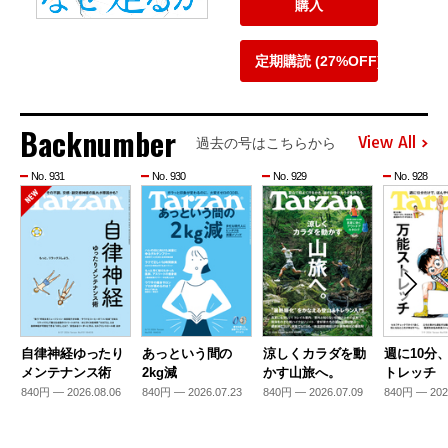
購入
定期購読 (27%OFF)
Backnumber
View All
過去の号はこちらから
No. 931
No. 930
No. 929
No. 928
自律神経ゆったり
あっという間の
涼しくカラダを動
週に10分
メンテナンス術
2kg減
かす山旅へ。
トレッチ
840円 — 2026.08.06
840円 — 2026.07.23
840円 — 2026.07.09
840円 — 202