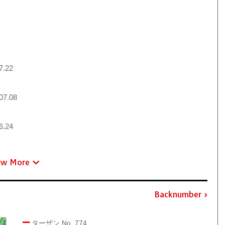
7.22
07.08
6.24
ew More
Backnumber
ターザン No. 774