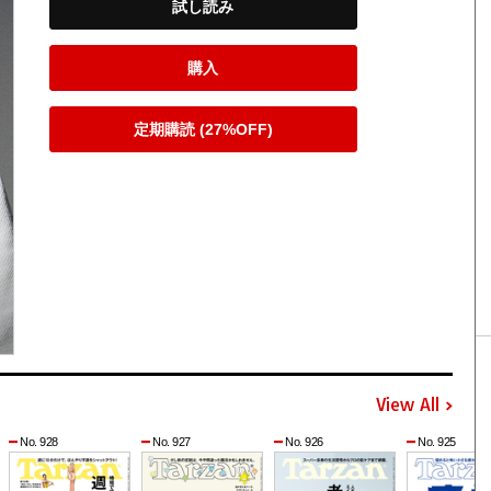
試し読み
購入
定期購読 (27%OFF)
View All
No. 928
No. 927
No. 926
No. 925