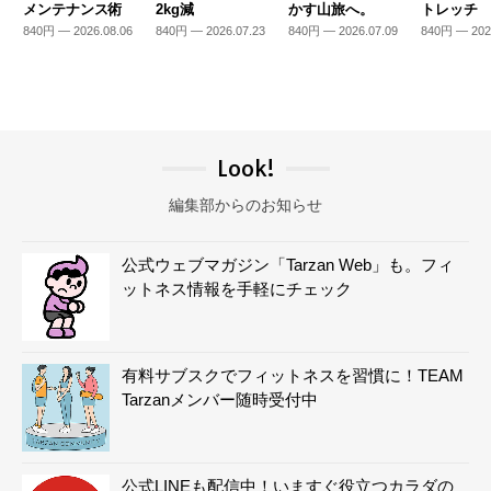
メンテナンス術
2kg減
かす山旅へ。
トレッチ
840円 — 2026.08.06
840円 — 2026.07.23
840円 — 2026.07.09
840円 — 202
Look!
編集部からのお知らせ
公式ウェブマガジン「Tarzan Web」も。フィ
ットネス情報を手軽にチェック
有料サブスクでフィットネスを習慣に！TEAM
Tarzanメンバー随時受付中
公式LINEも配信中！いますぐ役立つカラダの