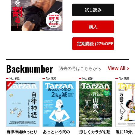
試し読み
購入
定期購読 (27%OFF)
Backnumber
View All
過去の号はこちらから
No. 931
No. 930
No. 929
No. 928
自律神経ゆったり
あっという間の
涼しくカラダを動
週に10分