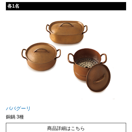
各1名
ババグーリ
銅鍋 3種
商品詳細はこちら