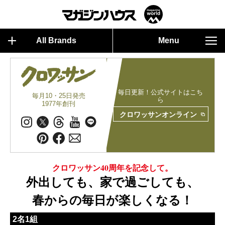
All Brands
Menu
毎日更新！公式サイトはこち
毎月10・25日発売
ら
1977年創刊
クロワッサンオンライン
クロワッサン40周年を記念して。
外出しても、家で過ごしても、
春からの毎日が楽しくなる！
2名1組