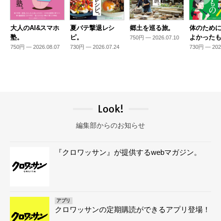
大人のAI&スマホ
夏バテ撃退レシ
郷土を巡る旅。
体のため
塾。
ピ。
よかった
750円 — 2026.07.10
750円 — 2026.08.07
730円 — 2026.07.24
730円 — 202
Look!
編集部からのお知らせ
『クロワッサン』が提供するwebマガジン。
アプリ
クロワッサンの定期購読ができるアプリ登場！