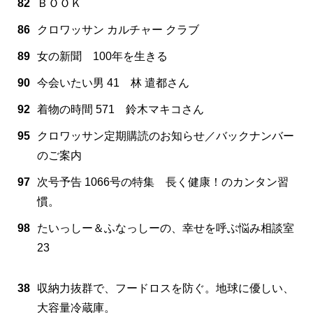
82
ＢＯＯＫ
86
クロワッサン カルチャー クラブ
89
女の新聞 100年を生きる
90
今会いたい男 41 林 遣都さん
92
着物の時間 571 鈴木マキコさん
95
クロワッサン定期購読のお知らせ／バックナンバー
のご案内
97
次号予告 1066号の特集 長く健康！のカンタン習
慣。
98
たいっしー＆ふなっしーの、幸せを呼ぶ悩み相談室
23
38
収納力抜群で、フードロスを防ぐ。地球に優しい、
大容量冷蔵庫。