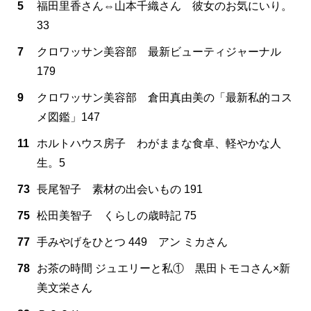
5
福田里香さん⇔山本千織さん 彼女のお気にいり。
33
7
クロワッサン美容部 最新ビューティジャーナル
179
9
クロワッサン美容部 倉田真由美の「最新私的コス
メ図鑑」147
11
ホルトハウス房子 わがままな食卓、軽やかな人
生。5
73
長尾智子 素材の出会いもの 191
75
松田美智子 くらしの歳時記 75
77
手みやげをひとつ 449 アン ミカさん
78
お茶の時間 ジュエリーと私① 黒田トモコさん×新
美文栄さん