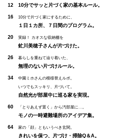
12
10分でサッと片づく家の基本ルール。
16
10分で片づく家にするために、
１日１カ所、７日間のプログラム。
20
実録！ カオスな収納棚を
虻川美穂子さんが片づけた。
26
暮らしを重ねて辿り着いた、
無理のない片づけルール。
34
中園ミホさんの模様替えルポ。
いつでもスッキリ、片づいて。
自然光が部屋中に巡る家を実現。
60
「とりあえず置く」から汚部屋に…。
モノの一時避難場所のアイデア集。
64
家の「顔」ともいうべき玄関。
きれいを保つ、片づけ・掃除Q＆A。