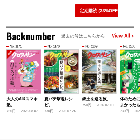
定期購読 (33%OFF)
Backnumber
View All
過去の号はこちらから
No. 1171
No. 1170
No. 1169
No. 1168
大人のAI&スマホ
夏バテ撃退レシ
郷土を巡る旅。
体のため
塾。
ピ。
よかった
750円 — 2026.07.10
750円 — 2026.08.07
730円 — 2026.07.24
730円 — 202