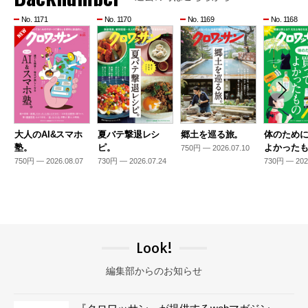
No. 1171
No. 1170
No. 1169
No. 1168
大人のAI&スマホ
夏バテ撃退レシ
郷土を巡る旅。
体のため
塾。
ピ。
よかった
750円 — 2026.07.10
750円 — 2026.08.07
730円 — 2026.07.24
730円 — 202
Look!
編集部からのお知らせ