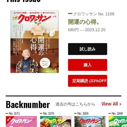
クロワッサン No. 1108
開運の心得。
680円 — 2023.12.25
試し読み
購入
定期購読 (33%OFF)
Backnumber
View All
過去の号はこちらから
No. 1171
No. 1170
No. 1169
No. 1168