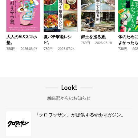
大人のAI&スマホ
夏バテ撃退レシ
郷土を巡る旅。
体のため
塾。
ピ。
よかった
750円 — 2026.07.10
750円 — 2026.08.07
730円 — 2026.07.24
730円 — 202
Look!
編集部からのお知らせ
『クロワッサン』が提供するwebマガジン。