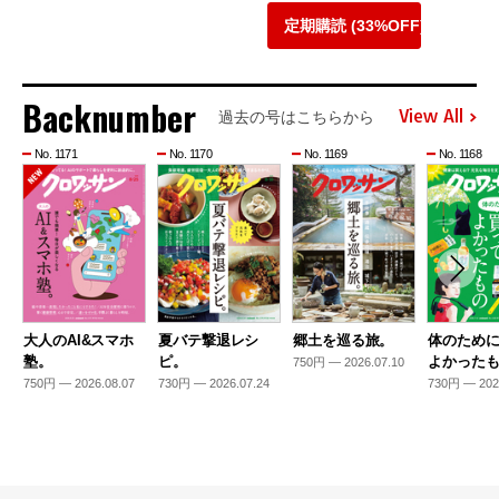
定期購読 (33%OFF)
Backnumber
View All
過去の号はこちらから
No. 1171
No. 1170
No. 1169
No. 1168
大人のAI&スマホ
夏バテ撃退レシ
郷土を巡る旅。
体のため
塾。
ピ。
よかった
750円 — 2026.07.10
750円 — 2026.08.07
730円 — 2026.07.24
730円 — 202