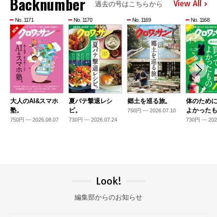
Backnumber
View All
過去の号はこちらから
No. 1171
No. 1170
No. 1169
No. 1168
大人のAI&スマホ
夏バテ撃退レシ
郷土を巡る旅。
体のため
塾。
ピ。
よかった
750円 — 2026.07.10
750円 — 2026.08.07
730円 — 2026.07.24
730円 — 202
Look!
編集部からのお知らせ