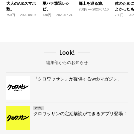
大人のAI&スマホ
夏バテ撃退レシ
郷土を巡る旅。
体のため
塾。
ピ。
よかった
750円 — 2026.07.10
750円 — 2026.08.07
730円 — 2026.07.24
730円 — 202
Look!
編集部からのお知らせ
『クロワッサン』が提供するwebマガジン。
アプリ
クロワッサンの定期購読ができるアプリ登場！