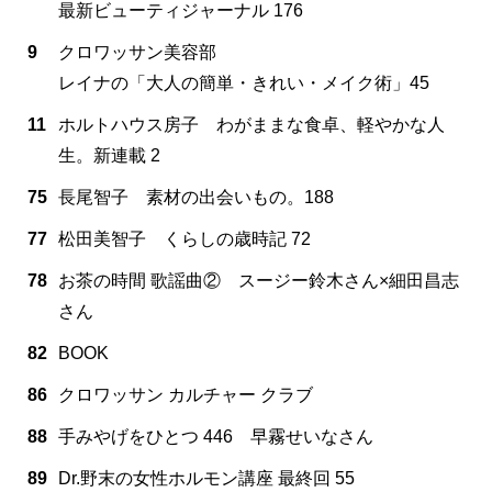
最新ビューティジャーナル 176
9
クロワッサン美容部
レイナの「大人の簡単・きれい・メイク術」45
11
ホルトハウス房子 わがままな食卓、軽やかな人
生。新連載 2
75
長尾智子 素材の出会いもの。188
77
松田美智子 くらしの歳時記 72
78
お茶の時間 歌謡曲② スージー鈴木さん×細田昌志
さん
82
BOOK
86
クロワッサン カルチャー クラブ
88
手みやげをひとつ 446 早霧せいなさん
89
Dr.野末の女性ホルモン講座 最終回 55