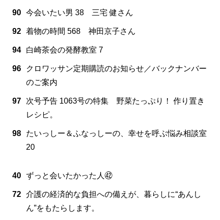
90
今会いたい男 38 三宅 健さん
92
着物の時間 568 神田京子さん
94
白崎茶会の発酵教室 7
96
クロワッサン定期購読のお知らせ／バックナンバー
のご案内
97
次号予告 1063号の特集 野菜たっぷり！ 作り置き
レシピ。
98
たいっしー＆ふなっしーの、幸せを呼ぶ悩み相談室
20
40
ずっと会いたかった人㊷
72
介護の経済的な負担への備えが、暮らしに“あんし
ん”をもたらします。