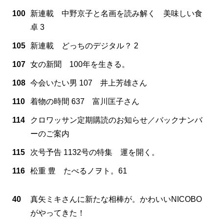
100
新連載 中野京子と名画を読み解く 美味しい食
卓 3
105
新連載 どっちのデジタル？ 2
107
女の新聞 100年を生きる。
108
今会いたい男 107 井上芳雄さん
110
着物の時間 637 富川匡子さん
114
クロワッサン定期購読のお知らせ／バックナンバ
ーのご案内
115
次号予告 1132号の特集 運を開く。
116
松重 豊 たべるノヲト。61
40
真矢ミキさんに新たな相棒が。かわいいNICOBO
がやってきた！