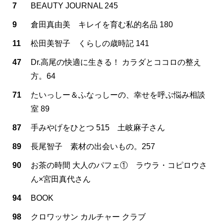
7
BEAUTY JOURNAL 245
9
倉田真由美 キレイを育む私的名品 180
11
松田美智子 くらしの歳時記 141
47
Dr.高尾の快適に生きる！ カラダとココロの整え
方。64
71
たいっしー＆ふなっしーの、幸せを呼ぶ悩み相談
室 89
87
手みやげをひとつ 515 土岐麻子さん
89
長尾智子 素材の出会いもの。257
90
お茶の時間 大人のパフェ① ラウラ・コピロウさ
ん×宮田真代さん
94
BOOK
98
クロワッサン カルチャー クラブ