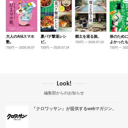
大人のAI&スマホ
夏バテ撃退レシ
郷土を巡る旅。
体のため
塾。
ピ。
よかった
750円 — 2026.07.10
750円 — 2026.08.07
730円 — 2026.07.24
730円 — 202
Look!
編集部からのお知らせ
『クロワッサン』が提供するwebマガジン。