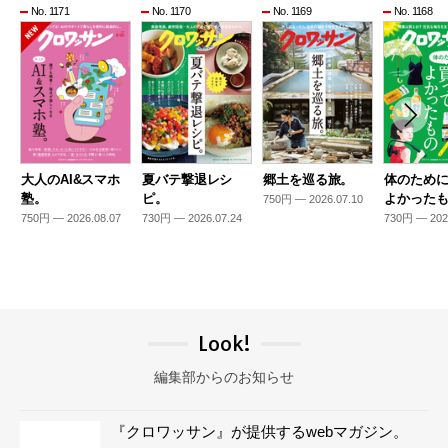
No. 1171
No. 1170
No. 1169
No. 1168
大人のAI&スマホ
夏バテ撃退レシ
郷土を巡る旅。
体のため
塾。
ピ。
よかった
750円 — 2026.07.10
750円 — 2026.08.07
730円 — 2026.07.24
730円 — 202
Look!
編集部からのお知らせ
『クロワッサン』が提供するwebマガジン。