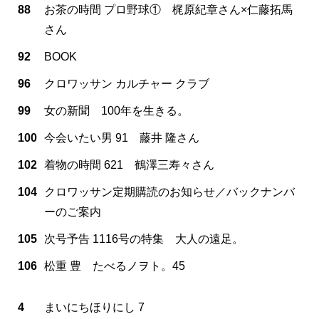
88
お茶の時間 プロ野球① 梶原紀章さん×仁藤拓馬
さん
92
BOOK
96
クロワッサン カルチャー クラブ
99
女の新聞 100年を生きる。
100
今会いたい男 91 藤井 隆さん
102
着物の時間 621 鶴澤三寿々さん
104
クロワッサン定期購読のお知らせ／バックナンバ
ーのご案内
105
次号予告 1116号の特集 大人の遠足。
106
松重 豊 たべるノヲト。45
4
まいにちほりにし 7