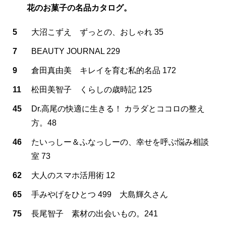
花のお菓子の名品カタログ。
5
大沼こずえ ずっとの、おしゃれ 35
7
BEAUTY JOURNAL 229
9
倉田真由美 キレイを育む私的名品 172
11
松田美智子 くらしの歳時記 125
45
Dr.高尾の快適に生きる！ カラダとココロの整え
方。48
46
たいっしー＆ふなっしーの、幸せを呼ぶ悩み相談
室 73
62
大人のスマホ活用術 12
65
手みやげをひとつ 499 大島輝久さん
75
長尾智子 素材の出会いもの。241