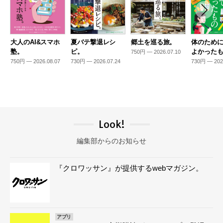
大人のAI&スマホ
夏バテ撃退レシ
郷土を巡る旅。
体のため
塾。
ピ。
よかった
750円 — 2026.07.10
750円 — 2026.08.07
730円 — 2026.07.24
730円 — 202
Look!
編集部からのお知らせ
『クロワッサン』が提供するwebマガジン。
アプリ