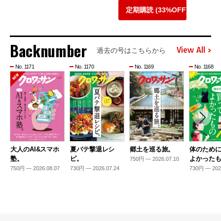
定期購読 (33%OFF)
Backnumber
View All
過去の号はこちらから
No. 1171
No. 1170
No. 1169
No. 1168
大人のAI&スマホ
夏バテ撃退レシ
郷土を巡る旅。
体のため
塾。
ピ。
よかった
750円 — 2026.07.10
750円 — 2026.08.07
730円 — 2026.07.24
730円 — 202