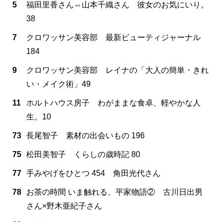
5
福田里香さん⇔山本千織さん 彼女のお気にいり。
38
7
クロワッサン美容部 最新ビューティジャーナル
184
9
クロワッサン美容部 レイナの「大人の簡単・きれ
い・メイク術」49
11
ホルトハウス房子 わがままな食卓、軽やかな人
生。10
73
長尾智子 素材の出会いもの 196
75
松田美智子 くらしの歳時記 80
77
手みやげをひとつ 454 角田光代さん
78
お茶の時間 いま触れる、平家物語② 古川日出男
さん×野木亜紀子さん