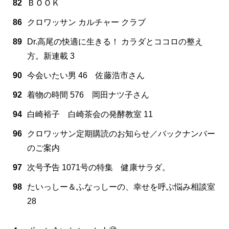
82
ＢＯＯＫ
86
クロワッサン カルチャー クラブ
89
Dr.高尾の快適に生きる！ カラダとココロの整え
方。新連載 3
90
今会いたい男 46 佐藤浩市さん
92
着物の時間 576 岡田ナツ子さん
94
白崎裕子 白崎茶会の発酵教室 11
96
クロワッサン定期購読のお知らせ／バックナンバー
のご案内
97
次号予告 1071号の特集 健康サラダ。
98
たいっしー＆ふなっしーの、幸せを呼ぶ悩み相談室
28