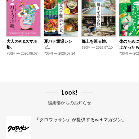
大人のAI&スマホ
夏バテ撃退レシ
郷土を巡る旅。
体のため
塾。
ピ。
よかった
750円 — 2026.07.10
750円 — 2026.08.07
730円 — 2026.07.24
730円 — 202
Look!
編集部からのお知らせ
『クロワッサン』が提供するwebマガジン。