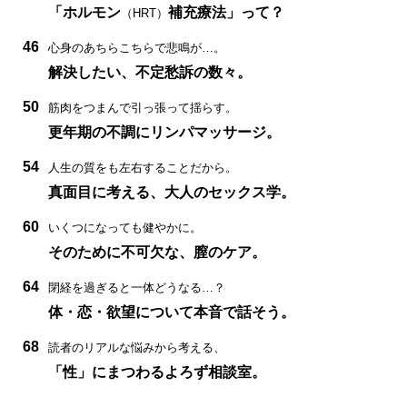
「ホルモン
補充療法」って？
（HRT）
46
心身のあちらこちらで悲鳴が…。
解決したい、不定愁訴の数々。
50
筋肉をつまんで引っ張って揺らす。
更年期の不調にリンパマッサージ。
54
人生の質をも左右することだから。
真面目に考える、大人のセックス学。
60
いくつになっても健やかに。
そのために不可欠な、膣のケア。
64
閉経を過ぎると一体どうなる…？
体・恋・欲望について本音で話そう。
68
読者のリアルな悩みから考える、
「性」にまつわるよろず相談室。