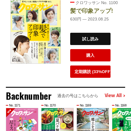
クロワッサン No. 1100
髪で印象アップ!
630円 — 2023.08.25
試し読み
購入
定期購読 (33%OFF)
Backnumber
View All
過去の号はこちらから
No. 1171
No. 1170
No. 1169
No. 1168