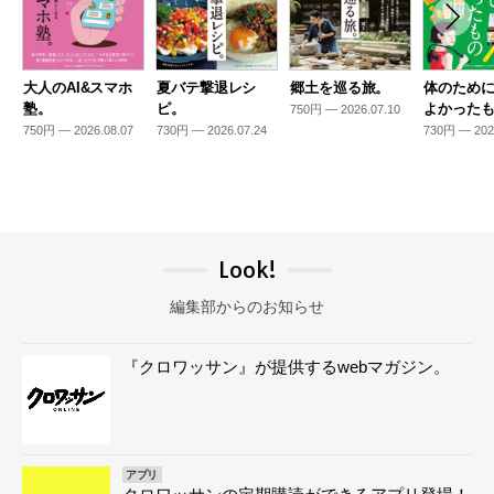
大人のAI&スマホ
夏バテ撃退レシ
郷土を巡る旅。
体のため
塾。
ピ。
よかった
750円 — 2026.07.10
750円 — 2026.08.07
730円 — 2026.07.24
730円 — 202
Look!
編集部からのお知らせ
『クロワッサン』が提供するwebマガジン。
アプリ